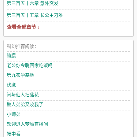
第三百五十六章 意外突发
第三百五十五章 长公主刁难
查看全部章节 ↓
科幻推荐阅读：
腌臜
老公你今晚回家吃饭吗
第九农学基地
伏鹰
闲与仙人扫落花
鲛人弟弟又咬我了
小师弟
欢迎进入梦魇直播间
帐中香