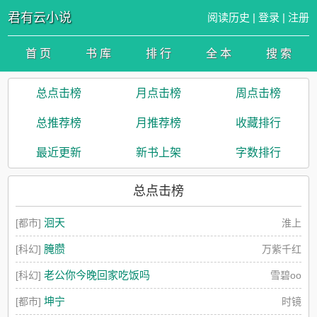
君有云小说
阅读历史
|
登录
|
注册
首 页
书 库
排 行
全 本
搜 索
总点击榜
月点击榜
周点击榜
总推荐榜
月推荐榜
收藏排行
最近更新
新书上架
字数排行
总点击榜
洄天
[都市]
淮上
腌臜
[科幻]
万紫千红
老公你今晚回家吃饭吗
[科幻]
雪碧oo
坤宁
[都市]
时镜