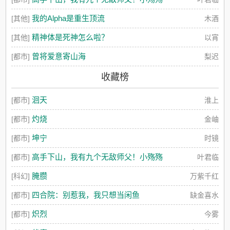
我的Alpha是重生顶流
[其他]
木酒
精神体是死神怎么啦？
[其他]
以宵
曾将爱意寄山海
[都市]
梨迟
收藏榜
洄天
[都市]
淮上
灼烧
[都市]
金岫
坤宁
[都市]
时镜
高手下山，我有九个无敌师父！小殇殇
[都市]
叶君临
腌臜
[科幻]
万紫千红
四合院：别惹我，我只想当闲鱼
[都市]
缺金喜水
炽烈
[都市]
今雾