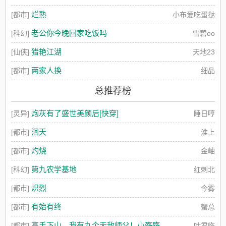
烂熟
[都市]
小布爱吃蛋挞
老公你今晚回家吃饭吗
[科幻]
雪碧oo
猎艳江湖
[仙侠]
天地23
两家人换
[都市]
细品
总推荐榜
炮灰有了盛世美颜后[快穿]
[灵异]
睡日哼
洄天
[都市]
淮上
灼烧
[都市]
金岫
第九农学基地
[科幻]
红刺北
炽烈
[都市]
今雾
有始有终
[都市]
蟹总
高手下山，我有九个无敌师父！小殇殇
[都市]
叶君临