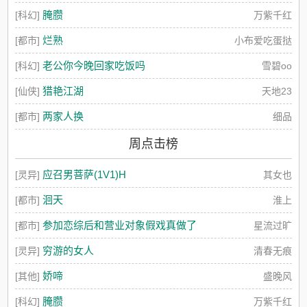
腌臜
[科幻]
万紫千红
烂熟
[都市]
小布爱吃蛋挞
老公你今晚回家吃饭吗
[科幻]
雪碧oo
猎艳江湖
[仙侠]
天地23
两家人换
[都市]
细品
周点击榜
应召男菩萨(1V1)H
[灵异]
其女也
洄天
[都市]
淮上
参加恋综后和营业对象假戏真做了
[都市]
星流过旷
穷游的女人
[灵异]
清春无痕
娇啼
[其他]
盛晚风
腌臜
[科幻]
万紫千红