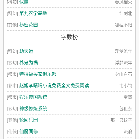
伏鹰
[科幻]
春风榴火
第九农学基地
[科幻]
红刺北
秘密花园
[其他]
狐狸不归
字数榜
劫天运
[科幻]
浮梦流年
养鬼为祸
[玄幻]
浮梦流年
特拉福买家俱乐部
[都市]
夕山白石
赵旭李晴晴小说免费全文免费阅读
[都市]
韦小鸨
娱乐帝国系统
[都市]
宝哥
神级修炼系统
[玄幻]
包租东
轮回乐园
[其他]
那一只蚊子
仙魔同修
[仙侠]
流浪