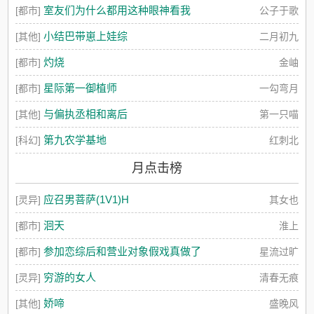
室友们为什么都用这种眼神看我
[都市]
公子于歌
小结巴带崽上娃综
[其他]
二月初九
灼烧
[都市]
金岫
星际第一御植师
[都市]
一勾弯月
与偏执丞相和离后
[其他]
第一只喵
第九农学基地
[科幻]
红刺北
月点击榜
应召男菩萨(1V1)H
[灵异]
其女也
洄天
[都市]
淮上
参加恋综后和营业对象假戏真做了
[都市]
星流过旷
穷游的女人
[灵异]
清春无痕
娇啼
[其他]
盛晚风