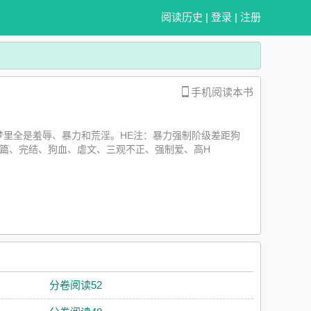
阅读历史
|
登录
|
注册
手机阅读本书
里全是羞辱、暴力和荒淫。HE注：暴力强制阶级差距狗
长篇、完结、狗血、虐文、三观不正、强制爱、高H
分卷阅读52