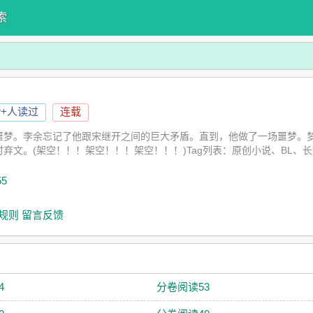
索
w+人读过
连载
噩梦。李余忘记了他跟宋继开之间的巨大矛盾。直到，他做了一场噩梦。梦
弃文。(架空！！！架空！！！架空！！！)Tag列表：原创小说、BL、
5
规则
留言反馈
4
分卷阅读53