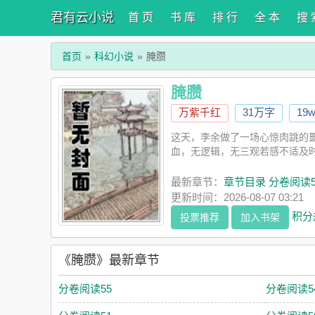
君有云小说
首 页
书 库
排 行
全 本
搜 
首页
科幻小说
腌臜
腌臜
万紫千红
31万字
19
这天，李余做了一场心惊肉跳的
血，无逻辑，无三观若感不适及时
最新章节：
章节目录 分卷阅读5
更新时间：2026-08-07 03:21
积分
投票推荐
加入书架
《腌臜》最新章节
分卷阅读55
分卷阅读5