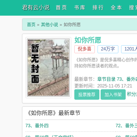
君有云小说
首 页
书 库
排 行
全 本
搜 
首页
其他小说
如你所愿
如你所愿
倪多喜
24万字
120
《如你所愿》是倪多喜精心创作
持如你所愿读者的观点。
最新章节：
章节目录 73、番外
更新时间：2025-11-05 17:21
积分
投票推荐
加入书架
《如你所愿》最新章节
73、番外四
72、番外