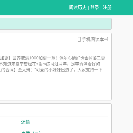
阅读历史
|
登录
|
注册
手机阅读本书
加更】营养液满1000加更一章！偶尔心情好也会掉落二更
，谁也不知道宋夏宁曾经在s＆m练习过两年，是李秀满看好的
儿的合照】金太妍：“可爱的小妹妹出道了，大家支持一下
夏宁小时候的照片】李秀满内心os：还我kpop的未来！场
，不会是喜欢我吧，我该怎么拒绝她才不会伤害到她。”场面
实际上是担心夏宁会饿特地点的外卖）场面三：【总是遇到好心
发现我。”宋夏宁瞪着她那双湿漉漉的大眼睛请求前辈。前辈
欢你很久了，却一直没开口。宋夏宁，今晚月色很美，人也很
知秀、全圆佑、金珉奎、车银优、郑在玹、罗渽民（后期投票
是大海吗？”他问。她摇摇头，“不，我画的是海风。”
是咸涩的，但因为遇见了你，咸涩的海风也变得微甜。”她
还债
、她的才华让他无法不动心。“我想要和你在一起。”全园佑
欢你的心。”他的眼里全是诚恳。“那我们试试吧。”没有人