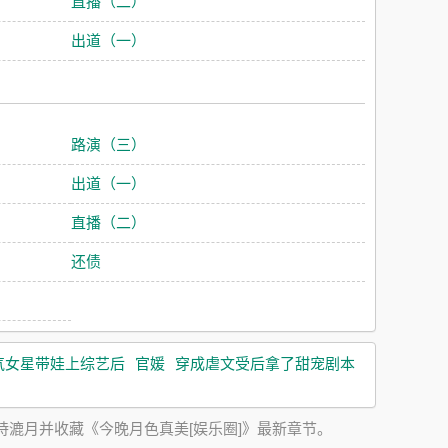
直播（二）
的接档文3是作者心目中的圆佑，所以ooc在所难免4不是
出道（一）
路演（三）
出道（一）
直播（二）
还债
气女星带娃上综艺后
官媛
穿成虐文受后拿了甜宠剧本
漉月并收藏《今晚月色真美[娱乐圈]》最新章节。