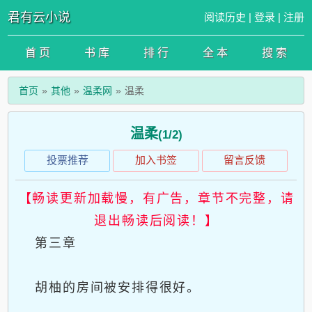
君有云小说
阅读历史
|
登录
|
注册
首 页
书 库
排 行
全 本
搜 索
首页
其他
温柔网
温柔
温柔
(1/2)
投票推荐
加入书签
留言反馈
【畅读更新加载慢，有广告，章节不完整，请
退出畅读后阅读！】
第三章
胡柚的房间被安排得很好。