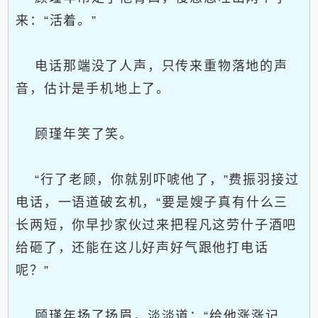
来：“活着。”
电话那端没了人声，只传来重物落地的声
音，估计是手机地上了。
顾瑾年笑了笑。
“行了老顾，你就别吓唬他了，”费振羽接过
电话，一语道破玄机，“要是嫂子真有什么三
长两短，你早抄家伙过来把程凡这劳什子酒吧
给砸了，还能在这儿好声好气跟他打电话
呢？”
顾瑾年扬了扬眉，淡淡道：“给他涨涨记