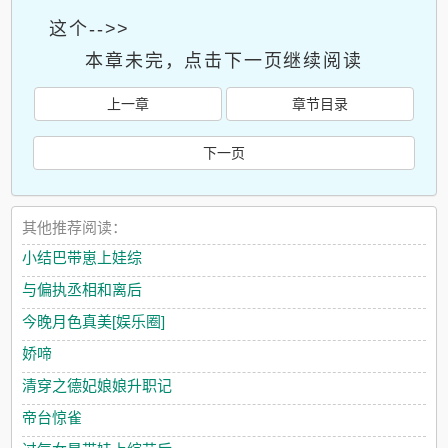
这个-->>
本章未完，点击下一页继续阅读
上一章
章节目录
下一页
其他推荐阅读：
小结巴带崽上娃综
与偏执丞相和离后
今晚月色真美[娱乐圈]
娇啼
清穿之德妃娘娘升职记
帝台惊雀