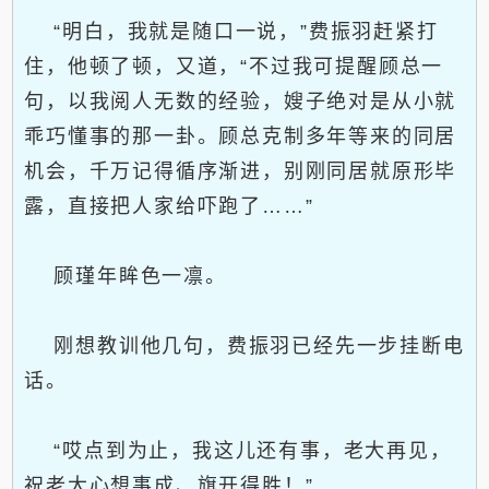
“明白，我就是随口一说，”费振羽赶紧打
住，他顿了顿，又道，“不过我可提醒顾总一
句，以我阅人无数的经验，嫂子绝对是从小就
乖巧懂事的那一卦。顾总克制多年等来的同居
机会，千万记得循序渐进，别刚同居就原形毕
露，直接把人家给吓跑了……”
顾瑾年眸色一凛。
刚想教训他几句，费振羽已经先一步挂断电
话。
“哎点到为止，我这儿还有事，老大再见，
祝老大心想事成、旗开得胜！”