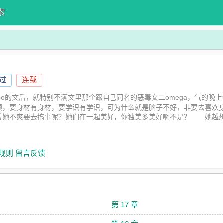
索
读过
连载
abo的文后，就特别不满文里那个跟自己同名的恶毒女二omega，气
，要身材有身材，要学识有学识，可为什么就是脑子不好，非要去喜欢身为
看她不爽要去搞事呢？她们在一起美好，你独美多美好啊不是？ 她越
恶毒女二？？ 她看着被对自己泼了一身冷水，目光冷漠盯着自己的文中
小声道：“那个……我不是故意的……” “我就是，就是看你裙子脏了
。 忽然，冷灼言冷笑一声，抓住她的衣襟一口咬在她脖子上，力道之
规则
留言反馈
言擦去嘴唇上的鲜血：“不就是想要我咬你吗？” 素茶捂着脖子委屈的
己成了a级alpha。 更巧的是，她到了班级一看，冷灼言同样因为这一
太一样……——预收新文《魔王她人矮志气高》 茶鲁鲁是一个魔王，
魔王都嘲笑她身材瘦小，魔力不高，不配为王。 但茶鲁鲁不干，她撸
的走了。 谁知道，她刚上任第一天，就在自家领地里被一个自称为圣
第 17 章
的尊严：“你放开我！有本事别仗着比我高掐我后脖颈，有本事放下我跟
为什么这么弱小？” 自尊心再次受挫的茶鲁鲁双眼一红，嘴巴一瘪：