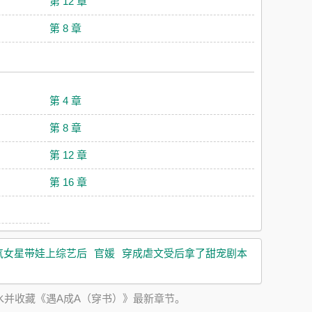
第 12 章
一脚一个敌人。 哈希：“……” 这好像跟我之前看到的
救人意外去世后，竟然被一个系统拉到了一本奇怪的书里。
第 8 章
撩拨人的感情，不止骗钱骗色还骗人家生孩子，最终被送进了
要做的，就是让一切人物回到正轨。 素苜：“……让我演
擅长。” 她可是一个演员，开玩笑，演个人渣还不手到擒
远给自己买新鲜水果时，作为原著里出卖她无数次的助理
来嫌弃她的当红omega女星也笑着说素苜是一个大好
第 4 章
她露出了温柔的笑意，一边轻撩她的长发，一边笑着对记者
只想走剧情，我只想渣！！
第 8 章
第 12 章
第 16 章
气女星带娃上综艺后
官媛
穿成虐文受后拿了甜宠剧本
水并收藏《遇A成A（穿书）》最新章节。