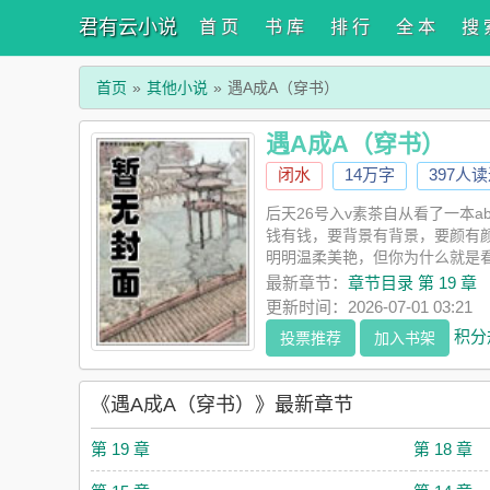
君有云小说
首 页
书 库
排 行
全 本
搜 
首页
其他小说
遇A成A（穿书）
遇A成A（穿书）
闭水
14万字
397人
后天26号入v素茶自从看了一本
钱有钱，要背景有背景，要颜有颜
明明温柔美艳，但你为什么就是
得敲开脑袋把里面的水放干净的
最新章节：
章节目录 第 19 章
如千斤。 她尴尬的放下水桶，
更新时间：2026-07-01 03:21
到了嘴边的说辞竟然说不下去了
积分
投票推荐
加入书架
泪光看着突然发疯的人。 冷灼
了三天，第三天她醒过来，发现自
异…… 这好像跟书中的发展不
《遇A成A（穿书）》最新章节
只有一米五，所以因为这，很多
配到领地后，她就抱着雄心壮志
第 19 章
第 18 章
短腿，努力维持着自己身为魔王
“小不点，你确定你是魔王吗？