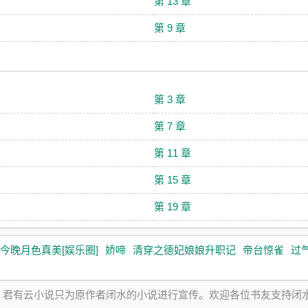
第 13 章
敌人来践踏了茶鲁鲁小小的领地，被迫魔性爆发的茶鲁鲁奶凶奶凶的上前
《渣a她只想走剧情（穿书）》 作为十八线演员的素苜在剧场因为
第 9 章
成了一个alpha。 在这本书里，她是一个渣到不行的花瓶影后，到处
在系统告诉她，因为意外的干扰，整本书发生了翻天覆地的变化，而她
情，等剧情结束，你就可以回去了。】 素苜一拍手：“很好，这个我
确跟系统说的不太一样。 当她故意在片场作妖甩着支票让助理去跑很
着对镜头说，素苜故意这样做，其实是为了让她拿钱去救她的母亲。 而本
第 3 章
伤了，却依然跳下水去救不小心落水的自己。 而原著里的死对头也对
她。” 素苜十分想摔话筒离开，内心痛苦万分，你们离我远点啊！！我
第 7 章
第 11 章
第 15 章
第 19 章
今晚月色真美[娱乐圈]
娇啼
清穿之德妃娘娘升职记
帝台惊雀
过
，君有云小说只为原作者闭水的小说进行宣传。欢迎各位书友支持闭