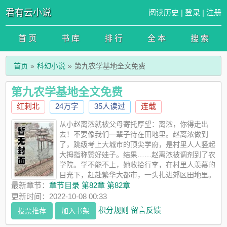
君有云小说
阅读历史
|
登录
|
注册
首 页
书 库
排 行
全 本
搜 索
首页
科幻小说
第九农学基地全文免费
第九农学基地全文免费
红刺北
24万字
35人读过
连载
从小赵离浓就被父母寄托厚望：离浓，你得走出
去！不要像我们一辈子待在田地里。赵离浓做到
了，跳级考上大城市的顶尖学府，是村里人人竖起
大拇指称赞好娃子。结果……赵离浓被调剂到了农
学院。学不能不上，她收拾行李，在村里人羡慕的
目光下，赶赴繁华大都市，一头扎进郊区田地里。
这一扎就是七年！赵离浓已经想好了，一毕业就转行，结果临毕
最新章节：
章节目录 第82章 第82章
业，试验田被毁，得不到实验数据，她延毕了！！！当晚借酒消
更新时间：2022-10-08 00:33
愁的赵离浓摇摇晃晃站在田埂上，指天大骂三声，然后一头栽倒
积分规则
留言反馈
投票推荐
加入书架
下去，再醒来，已是末世。她赵离浓，有了新身份——第九农学
基地一年新生。