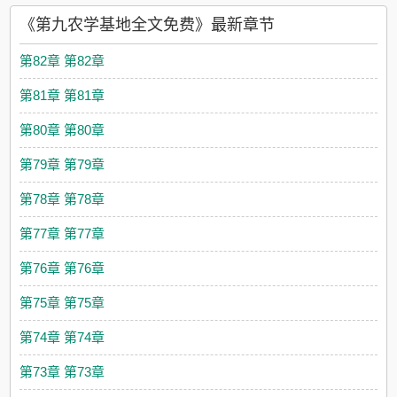
《第九农学基地全文免费》最新章节
第82章 第82章
第81章 第81章
第80章 第80章
第79章 第79章
第78章 第78章
第77章 第77章
第76章 第76章
第75章 第75章
第74章 第74章
第73章 第73章