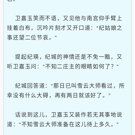
卫嘉玉笑而不语，又见他与南宫仰手臂上
挂着白布，沉吟片刻才又开口道：“纪姑娘之
事还望二位节哀。”
提起纪瑛，纪城的神情还是不免一黯，又
听卫嘉玉问：“不知二庄主的眼睛如何了？”
纪城回答道：“那日已叫雪云大师看过，所
幸没有什么大碍，再有两日就该好了。”
话说到这儿，卫嘉玉又装作若无其事地说
道：“不知雪云大师准备在这儿待上多久。”