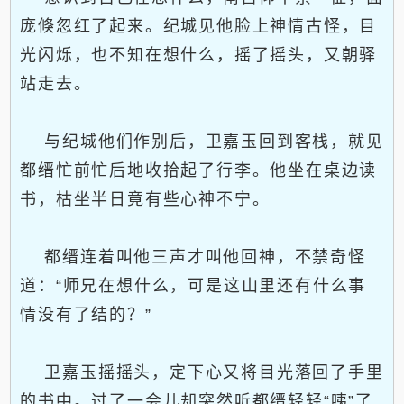
庞倏忽红了起来。纪城见他脸上神情古怪，目
光闪烁，也不知在想什么，摇了摇头，又朝驿
站走去。
与纪城他们作别后，卫嘉玉回到客栈，就见
都缙忙前忙后地收拾起了行李。他坐在桌边读
书，枯坐半日竟有些心神不宁。
都缙连着叫他三声才叫他回神，不禁奇怪
道：“师兄在想什么，可是这山里还有什么事
情没有了结的？”
卫嘉玉摇摇头，定下心又将目光落回了手里
的书中。过了一会儿却突然听都缙轻轻“咦”了