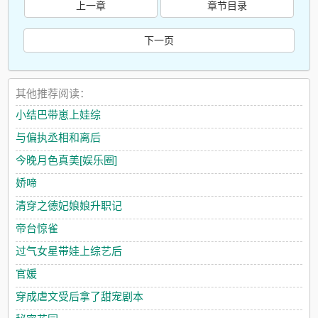
上一章
章节目录
下一页
其他推荐阅读：
小结巴带崽上娃综
与偏执丞相和离后
今晚月色真美[娱乐圈]
娇啼
清穿之德妃娘娘升职记
帝台惊雀
过气女星带娃上综艺后
官媛
穿成虐文受后拿了甜宠剧本