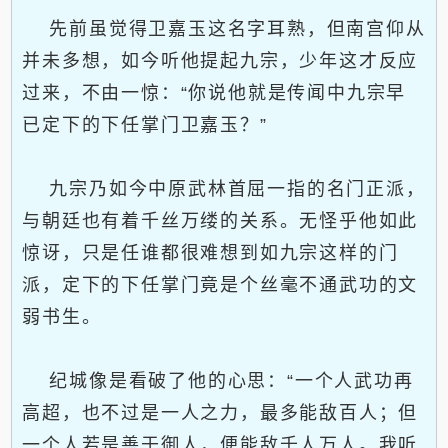
先前虽觉得卫嘉玉这名字耳熟，但南宫仰从
并未多想，如今听他提起九宗，少年这才反应
过来，不由一惊：“你说他就是传闻中九宗早
已定下的下任掌门卫嘉玉？”
九宗乃如今中原武林首屈一指的名门正派，
与朝廷也有着千丝万缕的关系。无怪乎他如此
惊讶，只是任谁都很难想到如九宗这样的门
派，定下的下任掌门竟是个丝毫不通武功的文
弱书生。
纪城像是看破了他的心思：“一个人武功再
高超，也不过是一人之力，最多能敌百人；但
一个人若是善于御人，便能敌千人万人。我听