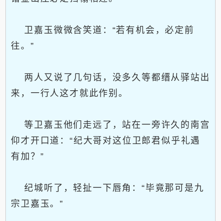
卫嘉玉微微含笑道：“若有机会，必定前
往。”
两人又说了几句话，没多久等都缙从驿站出
来，一行人这才就此作别。
等卫嘉玉他们走远了，站在一旁许久的南宫
仰才开口道：“纪大哥对这位卫郎君似乎礼遇
有加？”
纪城听了，轻扯一下唇角：“毕竟那可是九
宗卫嘉玉。”