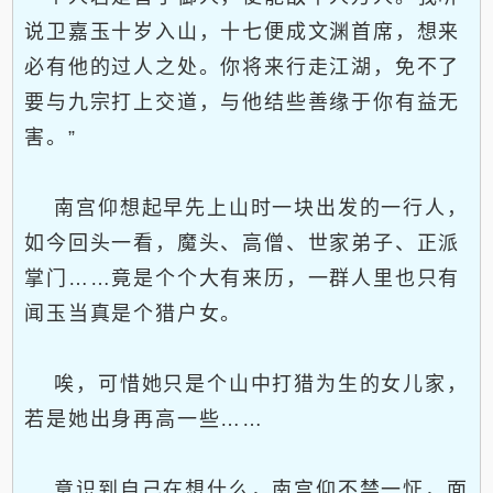
说卫嘉玉十岁入山，十七便成文渊首席，想来
必有他的过人之处。你将来行走江湖，免不了
要与九宗打上交道，与他结些善缘于你有益无
害。”
南宫仰想起早先上山时一块出发的一行人，
如今回头一看，魔头、高僧、世家弟子、正派
掌门……竟是个个大有来历，一群人里也只有
闻玉当真是个猎户女。
唉，可惜她只是个山中打猎为生的女儿家，
若是她出身再高一些……
意识到自己在想什么，南宫仰不禁一怔，面