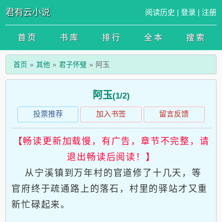
君有云小说
阅读历史
|
登录
|
注册
首 页
书 库
排 行
全 本
搜 索
首页
其他
君子怀璧
阿玉
阿玉
(1/2)
投票推荐
加入书签
留言反馈
【畅读更新加载慢，有广告，章节不完整，请
退出畅读后阅读！】
从宁溪镇到万年村的官道修了十几天，等
官府终于疏通路上的落石，村里的驿站才又重
新忙碌起来。