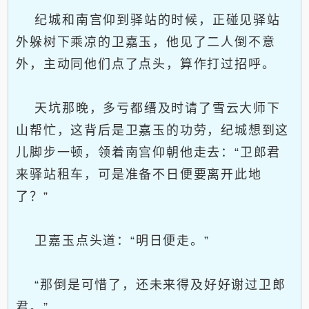
纪城和南宫仰到驿站的时候，正碰见驿站
外躲树下乘凉的卫嘉玉，他见了二人倒不意
外，主动同他们点了点头，算作打过招呼。
天坑那晚，多亏都缙及时请了雪云大师下
山帮忙，这背后是卫嘉玉的功劳，纪城想到这
儿脚步一顿，领着南宫仰朝他走去：“卫郎君
来驿站租车，可是准备不日便要离开此地
了？”
卫嘉玉点头道：“明日便走。”
“那倒是可惜了，还未来得及好好谢过卫郎
君。”