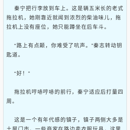
秦宁把行李放到车上。这是辆五米长的老式
拖拉机，她刚靠近就闻到浓烈的柴油味儿，拖
拉机上没有座位，她只能蹲坐在后车斗。
“路上有点颠，你难受了吭声。”秦志转动钥
匙道。
“好！”
拖拉机哼哧哼哧的前行，秦宁适应后打量四
周。
这是一个有年代感的镇子，镇子两侧大多是
土屋门市，一些商家在路边卖衣服玩具，这里