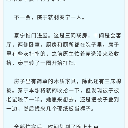
不一会，院子就剩秦宁一人。
秦宁推门进屋。这是三间联房，中间是会客
厅，两侧卧室，厨房和厕所都在院子里。房子
里有些灰扑扑的，之前原主忙着竞选没来及收
拾，秦宁转了一圈开始打扫。
房子里有简单的木质家具，除此还有三床棉
被。秦宁本想将就的收拾一下，但发现被子被
老鼠咬了一半。她思来想去，还是把被子叠到
一边，然后找来几个硬纸板当褥子。
全部忙完后，时间划到了晚上七点。