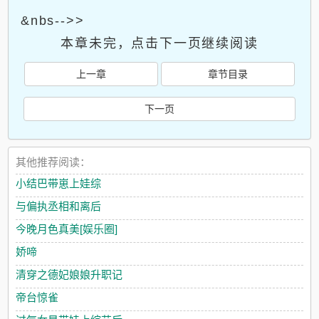
&nbs-->>
本章未完，点击下一页继续阅读
上一章
章节目录
下一页
其他推荐阅读：
小结巴带崽上娃综
与偏执丞相和离后
今晚月色真美[娱乐圈]
娇啼
清穿之德妃娘娘升职记
帝台惊雀