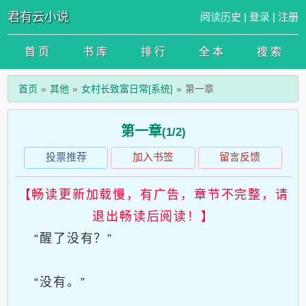
君有云小说
阅读历史
|
登录
|
注册
首 页
书 库
排 行
全 本
搜 索
首页
其他
女村长致富日常[系统]
第一章
第一章
(1/2)
投票推荐
加入书签
留言反馈
【畅读更新加载慢，有广告，章节不完整，请
退出畅读后阅读！】
“醒了没有？”
“没有。”