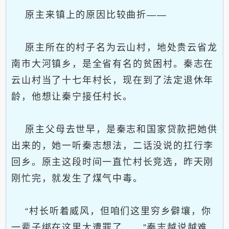
原主来镇上的原因比较曲折——
原主所在的村子名为云山村，地处贵云省龙
南市大河镇乡，是全省有名的贫困村。秦志在
云山村当了十七年村长，现在到了法定退休年
龄，他想让秦宁接任村长。
原主父母去世早，是秦志和国家贷款把她供
出来的，她一听秦志想法，二话没说的扛行李
回乡。原主这段时间一直忙村长竞选，昨天刚
刚忙完，就发生了煤气中毒。
“村长听着威风，但咱们这里穷乡僻壤，你
一辈子绑在这里太遭罪了……”秦志越说越难