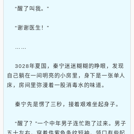
“醒了叫我。”
“谢谢医生！”
……
3028年夏国，秦宁迷迷糊糊的睁眼，发现
自己躺在一间明亮的小房里，身下是一张单人
床，房间里弥漫着一股消毒水的味道。
秦宁先是愣了三秒，接着艰难坐起身子。
“醒了？”一个中年男子连忙跑了过来。男子
五十左右，穿着件紫色条纹短袖，领口有些起