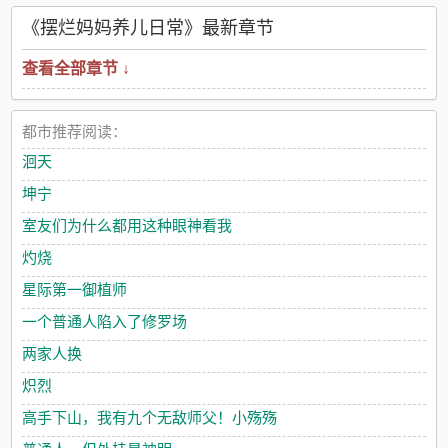
《摆烂妈妈养儿日常》最新章节
查看全部章节 ↓
都市推荐阅读：
洄天
坤宁
室友们为什么都用这种眼神看我
灼烧
星际第一御植师
一个普通人陷入了修罗场
两家人换
炽烈
高手下山，我有九个无敌师父！小殇殇