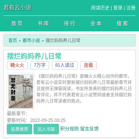
君有云小说
阅读历史
|
登录
|
注册
首 页
书 库
排 行
全 本
搜 索
首页
都市小说
摆烂妈妈养儿日常
摆烂妈妈养儿日常
糖火火
7万字
81人读过
连载
《摆烂妈妈养儿日常》是糖火火精心创作的都市，
君有云小说实时更新摆烂妈妈养儿日常最新章节并
且提供无弹窗阅读，书友所发表的摆烂妈妈养儿日
常评论，并不代表君有云小说赞同或者支持摆烂妈
妈养儿日常读者的观点。
最新章节：
更新时间：2022-09-25 03:25
积分规则
留言反馈
投票推荐
加入书架