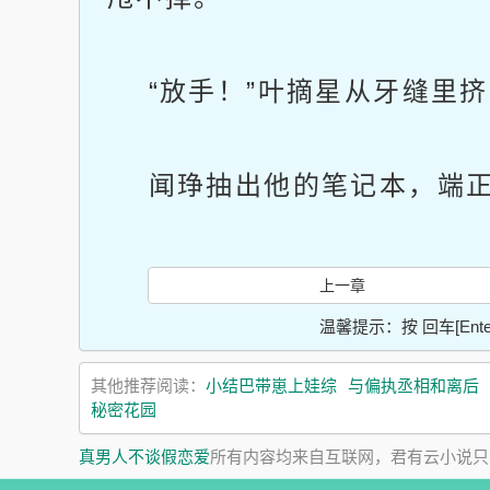
“放手！”叶摘星从牙缝里挤
闻琤抽出他的笔记本，端正地
上一章
温馨提示：按 回车[En
其他推荐阅读：
小结巴带崽上娃综
与偏执丞相和离后
秘密花园
真男人不谈假恋爱
所有内容均来自互联网，君有云小说只