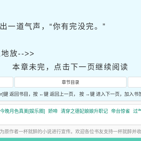
出一道气声，“你有完没完。”
放-->>
本章未完，点击下一页继续阅读
章节目录
ter]键 返回书目，按 ←键 返回上一页， 按 →键 进入下一页，加
今晚月色真美[娱乐圈]
娇啼
清穿之德妃娘娘升职记
帝台惊雀
过
为原作者一杯就醉的小说进行宣传。欢迎各位书友支持一杯就醉并