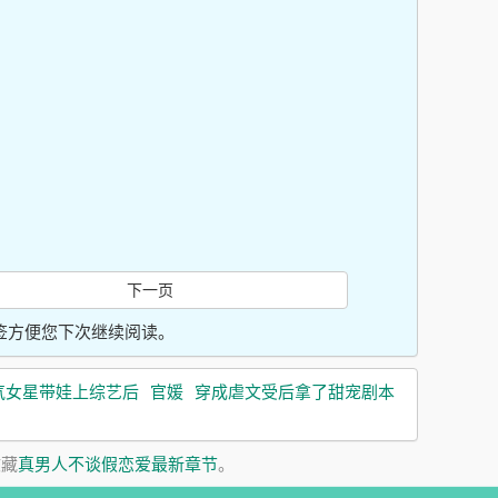
下一页
入书签方便您下次继续阅读。
气女星带娃上综艺后
官媛
穿成虐文受后拿了甜宠剧本
收藏
真男人不谈假恋爱最新章节
。