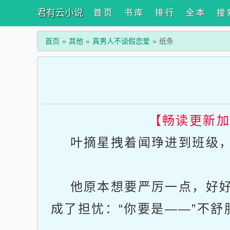
君有云小说
首 页
书 库
排 行
全 本
搜 
首页
其他
真男人不谈假恋爱
纸条
【畅读更新
叶摘星拽着闻琤进到班级，
他原本想要严厉一点，好好
成了担忧：“你要是——”不