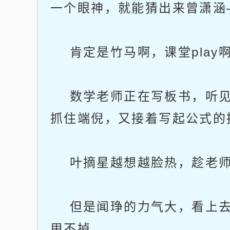
一个眼神，就能猜出来曾潇涵
肯定是竹马啊，课堂play
数学老师正在写板书，听见
抓住端倪，又接着写起公式的
叶摘星越想越脸热，趁老师
但是闻琤的力气大，看上去
甩不掉。