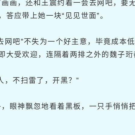
画画，还和王震约着一会去网吧，要无
，答应带上她一块“见见世面”。
网吧”不失为一个好主意，毕竟成本低
即大受欢迎，连隔着两排之外的魏子珩
，不扫雷了，开黑？”
，眼神飘忽地看着黑板，一只手悄悄把