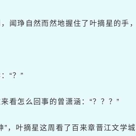
，闻琤自然而然地握住了叶摘星的手，
“？”
看怎么回事的曾潇涵：“？？？”
”，叶摘星这周看了百来章晋江文学城