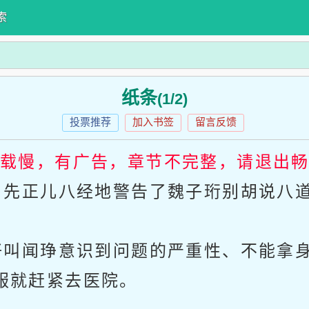
索
纸条
(1/2)
投票推荐
加入书签
留言反馈
加载慢，有广告，章节不完整，请退出
先正儿八经地警告了魏子珩别胡说八道
叫闻琤意识到问题的严重性、不能拿身
舒服就赶紧去医院。