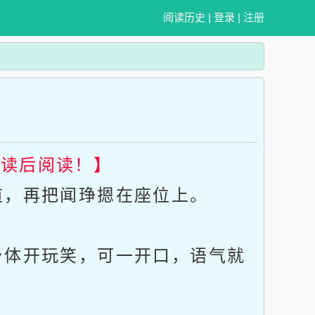
阅读历史
|
登录
|
注册
畅读后阅读！】
，再把闻琤摁在座位上。
体开玩笑，可一开口，语气就