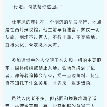
“行吧。哥就帮你这回。”
杜宇风的葬礼在一个阴沉的早晨举行，地点
是在西岭殡仪馆。他生前早有遗言，葬仪一切
从简，到场不过百人，不行土葬，不买墓地，
直接火化，骨灰撒入大海。
参加追悼会的人仅限于亲友和一帆的主要股
东，媒体纷纷被禁止入场。会场外挤满了记
者，都等着追悼会结束，捞一点边角料。何宝
贤不知托了什么关系，才弄来一张邀请函。
虽然入内者不多，但花圈和挽联堆满了道
旁。林渡留意到，有一些穿制服的普通工人，