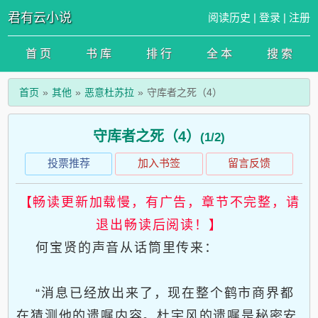
君有云小说
阅读历史
|
登录
|
注册
首 页
书 库
排 行
全 本
搜 索
首页
其他
恶意杜苏拉
守库者之死（4）
守库者之死（4）
(1/2)
投票推荐
加入书签
留言反馈
【畅读更新加载慢，有广告，章节不完整，请
退出畅读后阅读！】
何宝贤的声音从话筒里传来：
“消息已经放出来了，现在整个鹤市商界都
在猜测他的遗嘱内容。杜宇风的遗嘱是秘密安