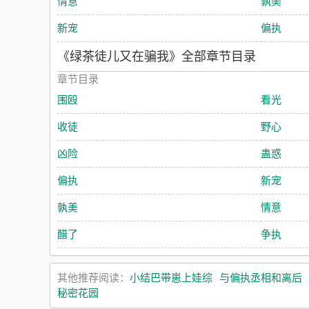
情意
孰美
新宠
偏执
《绿茶徒儿又在骗我》全部章节目录
章节目录
围殴
看光
收徒
野心
凶险
蛊惑
偏执
新宠
孰美
情意
醋了
争执
其他推荐阅读：
小结巴带崽上娃综
与偏执丞相和离后
秘密花园