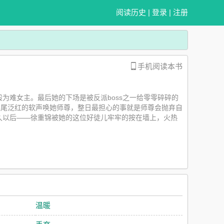
阅读历史
|
登录
|
注册
手机阅读本书
为难女主。最后她的下场是被反派boss之一给零零碎碎的
眼尾泛红的软声唤她师尊，整日最担心的事就是师尊会抛弃自
久以后——徐重锦被她的这位好徒儿牢牢的按在墙上，火热
谁？”————————————周允的一生可谓悲催。本为
竟会重生。只是重生后他不但忘了前世的所有事，还拜了那
复记忆的时候，他只羞耻的恨不能立刻反手一剑捅死自己，
的温暖，以及与她在一起的朝朝暮暮。【预收《这主母我不
。自幼母死父亡，祖母不爱，伯母婶娘嫌弃，养就一个懦弱
和男主等人。姜瑾瑜炸了！她的宝贝女儿岂能让人这般糟蹋？
主母她也不当了。从今往后她的任务就是养生，搞钱，带
他一起吧。但是大佬，我是叫你养生，不是叫你纵欲啊！你
温暖
穿一套宽松的衣裳在院中打着他从没见过的拳法。小厨房里
得不开始怀疑，他的妻子，是不是不爱他了？