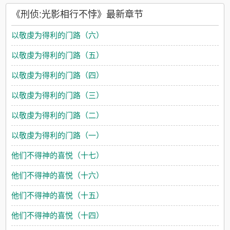
言》魏白始终坚信，行走于阴影之中，也意味着光正从不远处照
《刑侦:光影相行不悖》最新章节
来，照亮人们心中保有的一处光明圣所。小剧场沈舒宸翻看魏白
的个人档案，嗤之以鼻:这细皮嫩肉的小身板，扛得住匪徒砂锅般
以敬虔为得利的门路（六）
的拳头么？结果魏白来的第一天沈舒宸:这么好的脑子，保护保
护！重点保护！魏白来后一个月沈舒宸:都是两个鼻孔出气，他怎
以敬虔为得利的门路（五）
么鼻子就这么灵呢？再后来沈舒宸:魏白老婆，你闻闻我新换的洗
发水香不香！魏白:？什么毛病？主cp：表面老干部实则一撩就脸
以敬虔为得利的门路（四）
红温柔忠犬攻x表面懵懂直男实则白切黑钓系美人受穿插副cp：老
不正经法医攻x沉默寡言老实人小警员受(副cp戏份占比很少，如
以敬虔为得利的门路（三）
果有特别萌这对人设的宝儿，只能自己找糖啦～)1he，1v12现代
架空，地名、警局编制等不完全符合现实，有作者私设，勿深究3
以敬虔为得利的门路（二）
主线破案，副线恋爱，立意积极正面，一切都是为了更美好的明
天
以敬虔为得利的门路（一）
他们不得神的喜悦（十七）
他们不得神的喜悦（十六）
他们不得神的喜悦（十五）
他们不得神的喜悦（十四）