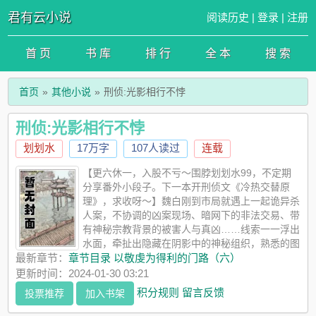
君有云小说
阅读历史
|
登录
|
注册
首 页
书 库
排 行
全 本
搜 索
首页
其他小说
刑侦:光影相行不悖
刑侦:光影相行不悖
划划水
17万字
107人读过
连载
【更六休一，入股不亏～围脖划划水99，不定期
分享番外小段子。下一本开刑侦文《冷热交替原
理》，求收呀～】魏白刚到市局就遇上一起诡异杀
人案，不协调的凶案现场、暗网下的非法交易、带
有神秘宗教背景的被害人与真凶……线索一一浮出
水面，牵扯出隐藏在阴影中的神秘组织，熟悉的图
腾让魏白尘封多年的记忆被唤醒。来自历史名县的破碎尸块，出
最新章节：
章节目录 以敬虔为得利的门路（六）
租车司机深夜连环遇害，校园社团成员接连失踪……一个个扑朔
更新时间：2024-01-30 03:21
迷离的案子接踵而至，消失了十五年的恶鬼再次现身，在魏白耳
积分规则
留言反馈
投票推荐
加入书架
边低语：“我一直注视着你，如此特别的你，注定无法摆脱我。”恒
心为义的，必得生命；追求邪恶的，必致死亡。——《旧约·箴