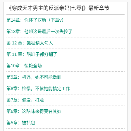
刚新婚后的情况，一时间陷入了沉思……三个月后被医生诊出她
《穿成天才男主的反派亲妈[七零]》最新章节
怀了双胞胎的叶欢：同样陷入了沉思……打还是不打？顾宁安前
世有记忆起，就知道他亲妈不靠谱，她一直嫌弃家里穷，偏偏将
第14章：你怀了双胎（下章v）
爸爸寄回来的钱一大半拿去赌，剩下的还给了外婆家，而他跟妹
妹每天都只能捡点垃圾吃。他知道亲妈有白月光，一直嫌弃他
第13章：他想这是最后一次失控了
们，也恨他们。最后，失望攒集多了，他也就渐渐不再期待亲妈
的爱了。可他万万没想到，她会趁爸爸倒霉时，将他和妹妹都卖
第 12 章：狐狸精太勾人
了，他被人当成童养夫被人虐待整个童年，而妹妹更惨，直接被
校园霸凌死了……重生后，他决定这世要好好保护妹妹，要提前
第 11 章：醋缸子都打翻了
跟爸爸一起走，至于这个女人，他这辈子都不会认她……可是后
来他发现，这个亲妈似乎‘不一样’了。她不单一开始想着要打掉他
第10章：惊艳全场
们，后边更是让他们整天整天背《华夏历代皇帝》《孙子兵法》
《论厚黑学是如何养成？》小妹则更惨了，钢琴，芭蕾舞，伦巴
第9章：机遇，她不可能做到
恰恰全都要达到顶级。顾宁安：？政府大院都知道顾秘书有个又
娇又作的媳妇，一天在家不好好养孩子，还将顾秘每个月钱都要
第8章：怜惜，不信她能搞定工作
回去了。众人都为顾秘可惜，这么个肤浅女人配不上顾秘书。尤
其后来顾密书倒霉时，众人想，这女人以前就虐待孩子，这次怕
第7章：偏爱，打脸
是要丢弃顾秘和孩子们跑了！结果，就在寒冬腊月，漫天雪花
中，顾秘那娇气媳妇儿带着一双儿女来陪他吃苦了。尤其瞧着顾
第6章：这醋味来得莫名其妙
秘小心翼翼哄着人下来时，众人眼底惊艳：‘流言误我’！…………
年代预收…………文名：穿成年代文大佬的作精亡妻[七零]文案：
第5章：被抓包
作为大院大佬顾家最受宠的小公主，顾姝上有亲爹疼，中有几个