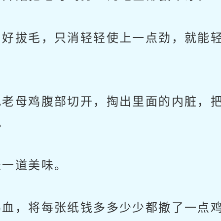
好拔毛，只消轻轻使上一点劲，就能轻
老母鸡腹部切开，掏出里面的内脏，把
。
一道美味。
血，将每张纸钱多多少少都撒了一点鸡