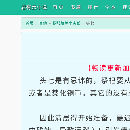
君有云小说
首 页
书 库
排 行
全 本
搜 
首页
其他
我那貌美小夫郎
头七
【畅读更新
头七是有忌讳的，祭祀要从
或者是焚化铜币。其它的没有
因此清晨得开始准备，最迟