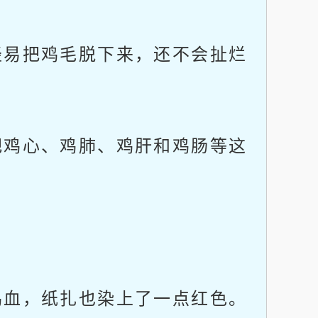
易把鸡毛脱下来，还不会扯烂
鸡心、鸡肺、鸡肝和鸡肠等这
血，纸扎也染上了一点红色。