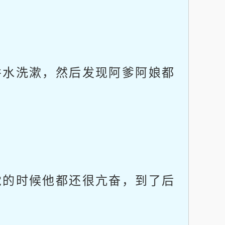
水洗漱，然后发现阿爹阿娘都
的时候他都还很亢奋，到了后