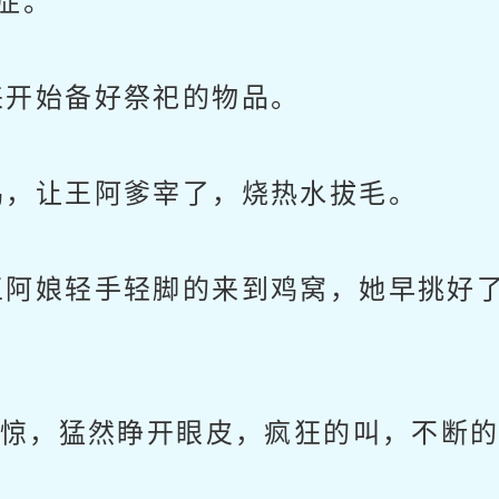
症。
开始备好祭祀的物品。
，让王阿爹宰了，烧热水拔毛。
阿娘轻手轻脚的来到鸡窝，她早挑好了
惊，猛然睁开眼皮，疯狂的叫，不断的