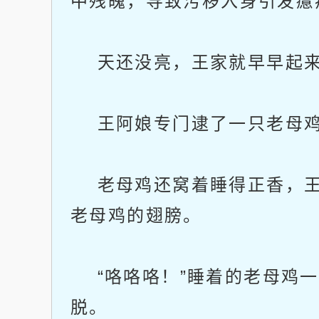
中残魄，导致污秽入身引发癔
天还没亮，王家就早早起来
王阿娘专门逮了一只老母鸡
老母鸡还窝着睡得正香，王
老母鸡的翅膀。
“咯咯咯！”睡着的老母鸡一
脱。