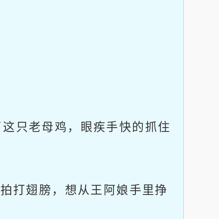
这只老母鸡，眼疾手快的抓住
拍打翅膀，想从王阿娘手里挣