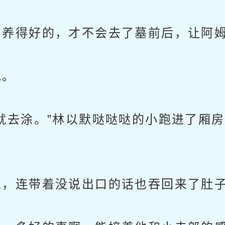
养得好的，才不会去了墓前后，让阿
他。
去涂。”林以默哒哒哒的小跑进了厢房
，连带着没说出口的话也吞回来了肚