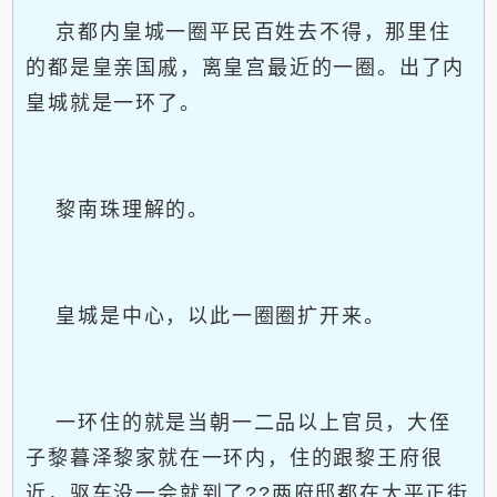
京都内皇城一圈平民百姓去不得，那里住
的都是皇亲国戚，离皇宫最近的一圈。出了内
皇城就是一环了。
黎南珠理解的。
皇城是中心，以此一圈圈扩开来。
一环住的就是当朝一二品以上官员，大侄
子黎暮泽黎家就在一环内，住的跟黎王府很
近，驱车没一会就到了??两府邸都在太平正街