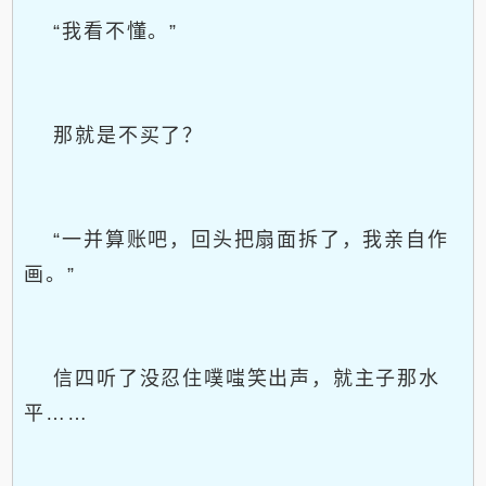
“我看不懂。”
那就是不买了？
“一并算账吧，回头把扇面拆了，我亲自作
画。”
信四听了没忍住噗嗤笑出声，就主子那水
平……