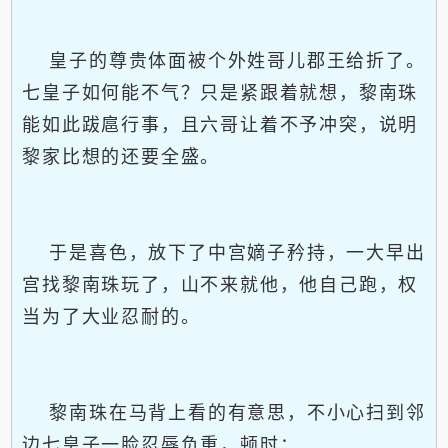
皇子的尊贵体面被个外姓哥儿郡王给折了。
七皇子如何能不气？只是紧跟着就想，黎南珠
能如此跋扈行事，且六哥让着不予冲突，说明
黎家比想的还要全盛。
于是喜色，放下了中宫嫡子矜持，一大早出
宫找黎南珠玩了，山不来就他，他自己跑，权
当为了大业忍耐的。
黎南珠在马背上看的有意思，不小心扫到邻
边七皇子一脸忍辱负重，顿时：……