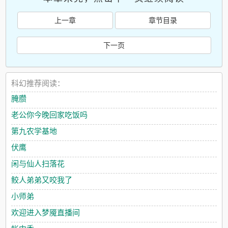
上一章
章节目录
下一页
科幻推荐阅读：
腌臜
老公你今晚回家吃饭吗
第九农学基地
伏鹰
闲与仙人扫落花
鲛人弟弟又咬我了
小师弟
欢迎进入梦魇直播间