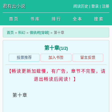
君有云小说
阅读历史
|
登录
|
注册
首 页
书 库
排 行
全 本
搜 索
首页
科幻
做纨绔[穿越]
第十章
第十章
(1/2)
投票推荐
加入书签
留言反馈
【畅读更新加载慢，有广告，章节不完整，请
退出畅读后阅读！】
第十章