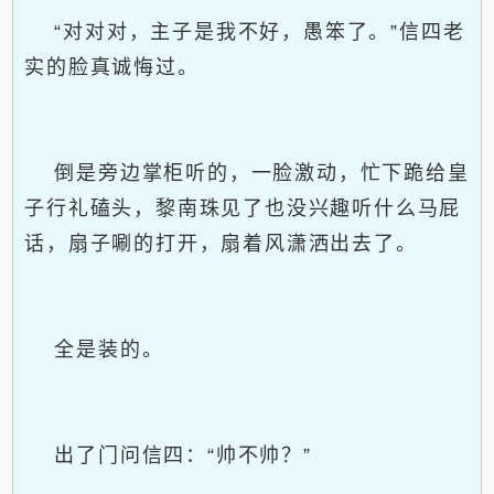
“对对对，主子是我不好，愚笨了。”信四老
实的脸真诚悔过。
倒是旁边掌柜听的，一脸激动，忙下跪给皇
子行礼磕头，黎南珠见了也没兴趣听什么马屁
话，扇子唰的打开，扇着风潇洒出去了。
全是装的。
出了门问信四：“帅不帅？”