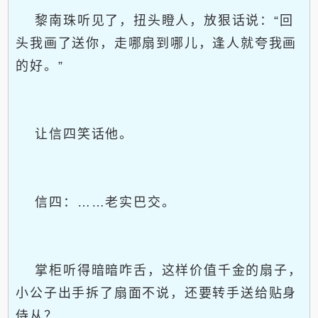
黎南珠听见了，扭头瞪人，放狠话说：“回
头我画了送你，走哪扇到哪儿，逢人就夸我画
的好。”
让信四笑话他。
信四：……老实巴交。
掌柜听得暗暗咋舌，这样价值千金的扇子，
小公子出手拆了扇面不说，还要转手送给贴身
侍从？