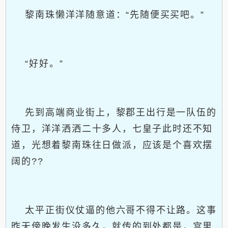
黎南珠懒洋洋随意道：“先随便买买吧。”
“好好。”
先到高端商业街上，黎郡王出行是一队伍的
侍卫，洋洋洒洒二十多人，七皇子此时还不知
道，光想着黎南珠往日做派，应该是个喜欢摆
阔的??
太平正街仪仗逼的他六哥不得不让路。这事
昨天傍晚发生没多久，就传的到处都是，宫里