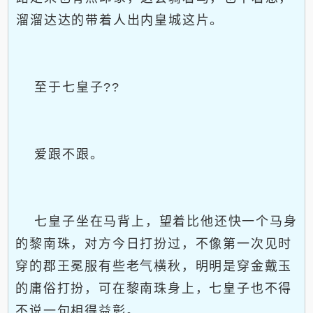
溜溜达达的带着人出内皇城这片。
至于七皇子??
爱跟不跟。
七皇子坐在马背上，望着比他还快一个马身
的黎南珠，对方今日打扮过，不像第一次见时
穿的郡王冕服有些老气横秋，明明是穿金戴玉
的庸俗打扮，可在黎南珠身上，七皇子也不得
不说一句相得益彰。