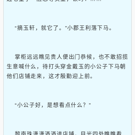
“摘玉轩，就它了。”小郡王利落下马。
掌柜远远瞧见贵人便出门恭候，也不敢招揽
生意喊什么，待打头穿金戴玉的小公子下马朝
他们店铺走来，这才殷勤迎上前。
“小公子好，是想看点什么？”
黎南珠潇潇洒洒进店铺，目光四处瞧瞧看