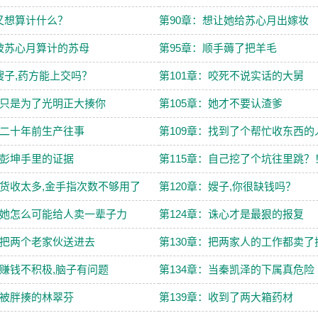
又想算计什么？
第90章：想让她给苏心月出嫁妆
被苏心月算计的苏母
第95章：顺手薅了把羊毛
嫂子,药方能上交吗？
第101章：咬死不说实话的大舅
：只是为了光明正大揍你
第105章：她才不要认渣爹
：二十年前生产往事
第109章：找到了个帮忙收东西的
：彭坤手里的证据
第115章：自己挖了个坑往里跳？
：货收太多,金手指次数不够用了
第120章：嫂子,你很缺钱吗？
：她怎么可能给人卖一辈子力
第124章：诛心才是最狠的报复
：把两个老家伙送进去
第130章：把两家人的工作都卖了
：赚钱不积极,脑子有问题
第134章：当秦凯泽的下属真危险
：被胖揍的林翠芬
第139章：收到了两大箱药材