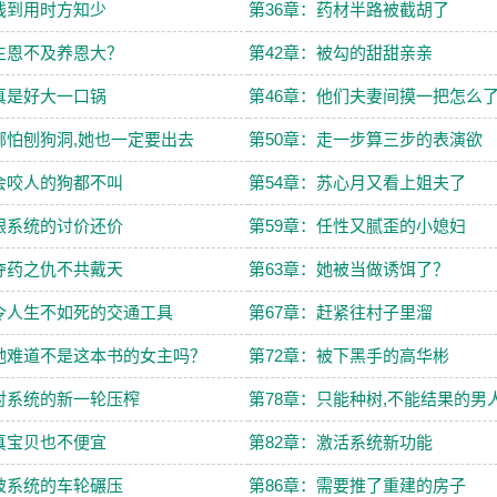
钱到用时方知少
第36章：药材半路被截胡了
生恩不及养恩大？
第42章：被勾的甜甜亲亲
真是好大一口锅
第46章：他们夫妻间摸一把怎么
哪怕刨狗洞,她也一定要出去
第50章：走一步算三步的表演欲
会咬人的狗都不叫
第54章：苏心月又看上姐夫了
跟系统的讨价还价
第59章：任性又腻歪的小媳妇
夺药之仇不共戴天
第63章：她被当做诱饵了？
：令人生不如死的交通工具
第67章：赶紧往村子里溜
：她难道不是这本书的女主吗？
第72章：被下黑手的高华彬
对系统的新一轮压榨
第78章：只能种树,不能结果的男
真宝贝也不便宜
第82章：激活系统新功能
被系统的车轮碾压
第86章：需要推了重建的房子