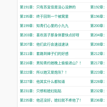
第191章：只有苏宜佳是没心没肺的
第192章
第195章：终于回到一个被窝里
第196章
第199章：知青们心里的小九九
第200章
第203章：喜欢孩子那身体要快点好呀
第204章
第207章：他们此行会速战速诀
第208章
第211章：套路到婶子们的好感
第212章
第216章：男知青约她晚上偷偷进山？！
第217章
第222章：所以她又是炮灰？！
第223章
第227章：他其实什么都知道
第228章
第231章：只想和媳妇贴贴
第232章
第235章：他还没好，媳妇就不疼他了！
第236章