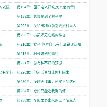
的老鼠
第194章：菌子这么好吃,怎么会有毒！
第198章：总算是到了村子里
第202章：没给出利益前别去招村里人
第206章：秦凯泽无底线的纵容
况
第210章：嫂子,你对自己有什么错误认知
第215章：村长媳妇的邀约
第221章：总有种不好的预感
己有多行
第226章：他还活着就让你打回来
第230章：没昨天那事，还买不到这药
第234章：媳妇只能吃我剥的虾
途
第238章：车厢里多出来的三个陌生人