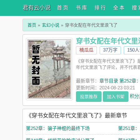
君有云小说
首 页
书 库
排 行
全 本
搜 
首页
玄幻小说
穿书女配在年代文里浪飞了
穿书女配在年代文里
楠瓜瓜
37万字
150
《穿书女配在年代文里浪飞了》
年代文里浪飞了评论，并不代表
最新章节：
章节目录 第252
更新时间：2024-08-23 03:21
积分
投票推荐
加入书架
《穿书女配在年代文里浪飞了》最新章节
第252章：骗子神棍的最终下场
第251章