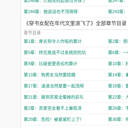
第248章：烂桃花的脸皮过分厚了
第247章
第244章：她说话也不顶用呀
第243章
《穿书女配在年代文里浪飞了》全部章节目录
章节目录
第1章：卑劣到令人作呕的算计
第2章：
第5章：终究是逃不过系统挖的坑
第6章：一
第9章：比碰瓷更恶劣的算计
第10章：
第13章：狗男女当然要结婚
第14章：
第17章：澡澡当然是要一起洗呀
第18章：
第21章：砸到苏家全晕掉的彩礼
第22章：
第2章：苏家完全看不上秦凯泽
第26章
第29章：危险！被紧紧盯上了！
第30章：