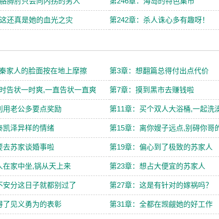
：胳膊肘只会向内拐的男人
第246章：海岛的特色集市
：这还真是她的血光之灾
第242章：杀人诛心多有趣呀！
把秦家人的脸面按在地上摩擦
第3章：想翻篇总得付出点代价
时告状一时爽,一直告状一直爽
第7章：摸到黑市去赚钱啦
利用老公多要点奖励
第11章：买个双人大浴桶,一起洗
秦凯泽异样的情绪
第15章：离你嫂子远点,别碍你哥
要去苏家谈婚事啦
第19章：偏心到了极致的苏家人
人在家中坐,锅从天上来
第23章：想占大便宜的苏家人
：不安分这日子就都别过了
第27章：这是有针对的嫁祸吗？
得了见义勇为的表彰
第31章：全都在觊觎她的好工作