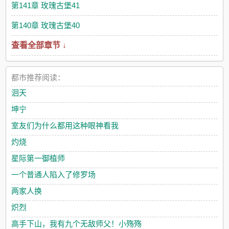
第141章 玫瑰古堡41
第140章 玫瑰古堡40
查看全部章节 ↓
都市推荐阅读：
洄天
坤宁
室友们为什么都用这种眼神看我
灼烧
星际第一御植师
一个普通人陷入了修罗场
两家人换
炽烈
高手下山，我有九个无敌师父！小殇殇