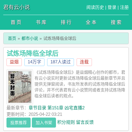
君有云小说
阅读历史
|
登录
|
注册
首 页
书 库
排 行
全 本
搜 索
首页
都市小说
试炼场降临全球后
试炼场降临全球后
益烟
14万字
187人读过
连载
《试炼场降临全球后》是益烟精心创作的都市，君
有云小说实时更新试炼场降临全球后最新章节并且
提供无弹窗阅读，书友所发表的试炼场降临全球后
评论，并不代表君有云小说赞同或者支持试炼场降
临全球后读者的观点。
最新章节：
章节目录 第151章 凶宅直播2
更新时间：2025-04-22 03:21
积分规则
留言反馈
投票推荐
加入书架