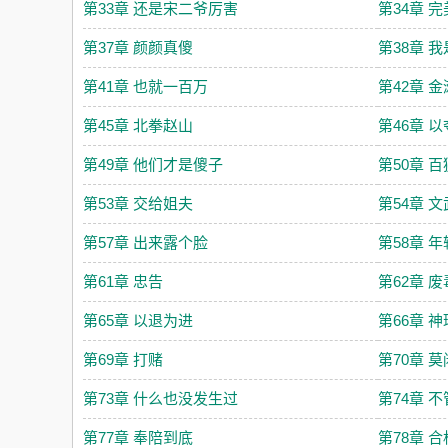
第33章 还是宋二爷厉害
第34章 
第37章 颜颜真傻
第38章 
第41章 也就一百万
第42章 
第45章 北拳赵山
第46章 
第49章 他们才是傻子
第50章 
第53章 交给姐夫
第54章 
第57章 出来露个脸
第58章 
第61章 忠告
第62章 
第65章 以退为进
第66章 
第69章 打赌
第70章 
第73章 什么也没发生过
第74章 
第77章 奉陪到底
第78章 