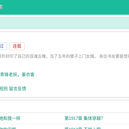
索
读过
连载
意外封印了自己的双魂五魄，当了五年的傻子上门女婿。 各位书友要是觉
章 青锋老妖，墨衣客
规则
留言反馈
 她和我一样
第1917章 集体穿越？