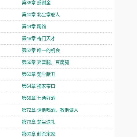
第36章 感谢金
第40章 北尘掌舵人
第44章 踢馆
第48章 奇门天才
第52章 唯一的机会
第56章 奔雷腿，豆腐腿
第60章 楚尘献丑
第64章 拖家带口
第68章 七两好酒
第72章 请他喝酒，教他做人
第76章 楚尘送礼
第80章 封杀宋家