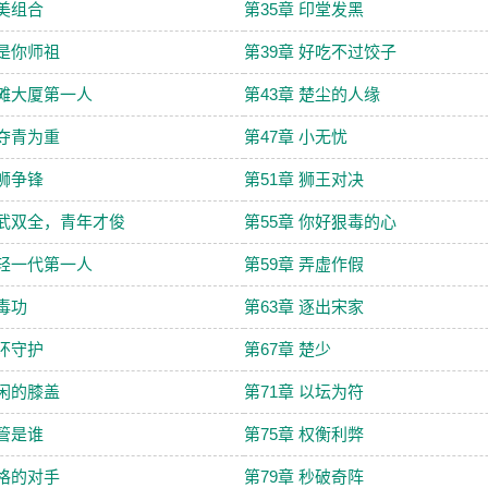
完美组合
第35章 印堂发黑
我是你师祖
第39章 好吃不过饺子
金滩大厦第一人
第43章 楚尘的人缘
以夺青为重
第47章 小无忧
百狮争锋
第51章 狮王对决
文武双全，青年才俊
第55章 你好狠毒的心
年轻一代第一人
第59章 弄虚作假
废毒功
第63章 逐出宋家
神环守护
第67章 楚少
莫闲的膝盖
第71章 以坛为符
不管是谁
第75章 权衡利弊
合格的对手
第79章 秒破奇阵