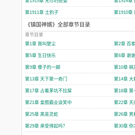
第1915章 无尽的绝望
第1914章
第1911章 土豹子
第1910
《镇国神婿》全部章节目录
章节目录
第1章 我叫楚尘
第2章 百
第5章 生日快乐
第6章 谢
第9章 傻子的一脚
第10章 
第13章 天下第一奇门
第14章 
第17章 占着茅坑不拉屎
第18章 
第21章 皇图霸业谈笑中
第22章 
第25章 黑巫灵蛇
第26章 
第29章 承受得起吗？
第30章 