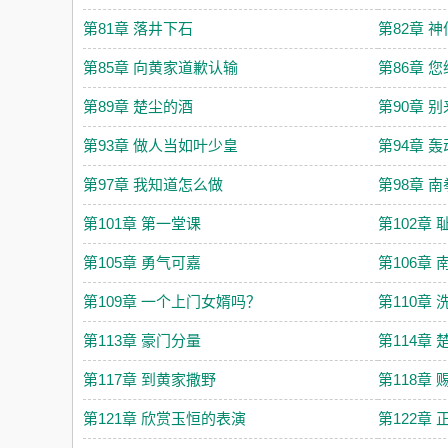
第81章 落井下石
第82章 
第85章 向黄家道歉认输
第86章 
第89章 楚尘的酒
第90章 
第93章 做人当如叶少皇
第94章 
第97章 我知道怎么做
第98章 
第101章 第一堂课
第102章 
第105章 勇气可嘉
第106章
第109章 一个上门女婿吗？
第110章 
第113章 豪门分量
第114章
第117章 到黄家撒野
第118章
第121章 欣赏玉恒的表演
第122章