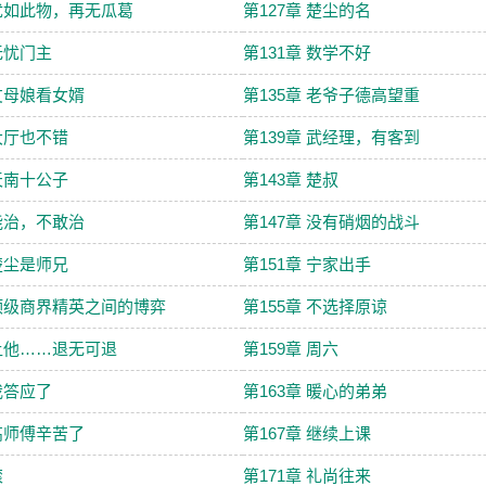
 犹如此物，再无瓜葛
第127章 楚尘的名
 无忧门主
第131章 数学不好
 丈母娘看女婿
第135章 老爷子德高望重
 大厅也不错
第139章 武经理，有客到
 天南十公子
第143章 楚叔
 能治，不敢治
第147章 没有硝烟的战斗
 楚尘是师兄
第151章 宁家出手
 顶级商界精英之间的博弈
第155章 不选择原谅
 让他……退无可退
第159章 周六
 我答应了
第163章 暖心的弟弟
 高师傅辛苦了
第167章 继续上课
滚
第171章 礼尚往来