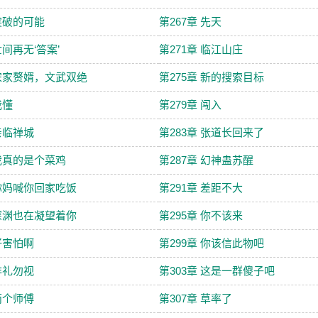
 突破的可能
第267章 先天
世间再无‘答案’
第271章 临江山庄
 宋家赘婿，文武双绝
第275章 新的搜索目标
我懂
第279章 闯入
 亲临禅城
第283章 张道长回来了
 我真的是个菜鸡
第287章 幻神蛊苏醒
 你妈喊你回家吃饭
第291章 差距不大
 深渊也在凝望着你
第295章 你不该来
 好害怕啊
第299章 你该信此物吧
 非礼勿视
第303章 这是一群傻子吧
 两个师傅
第307章 草率了