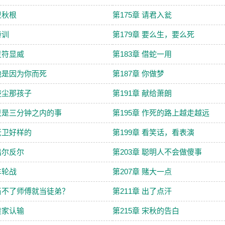
卫秋根
第175章 请君入瓮
特训
第179章 要么生，要么死
 灵符显威
第183章 借蛇一用
 他是因为你而死
第187章 你做梦
 楚尘那孩子
第191章 献给萧朗
 只是三分钟之内的事
第195章 作死的路上越走越远
 老卫好样的
第199章 看笑话，看表演
 出尔反尔
第203章 聪明人不会做傻事
车轮战
第207章 赌大一点
 当不了师傅就当徒弟？
第211章 出了点汗
 黄家认输
第215章 宋秋的告白