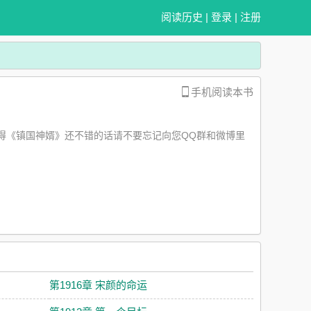
阅读历史
|
登录
|
注册
手机阅读本书
得《镇国神婿》还不错的话请不要忘记向您QQ群和微博里
第1916章 宋颜的命运