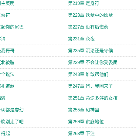
 门主英明
第219章 定身符
五雷符
第223章 妖孽中的妖孽
 夹起你的尾巴
第227章 没有后悔药
宴请
第231章 永夜
 是我哥哥
第235章 沉沦还是守候
 夏北被骗
第239章 不会让你受委屈
 给个说法
第243章 谁敢帮他们
 赔礼道歉
第247章 爸，我回来了
偶遇
第251章 命途多舛的女孩
 一切都是虚幻
第255章 幻神蛊
 今晚别走了吧
第259章 家庭地位
看得起
第263章 下注