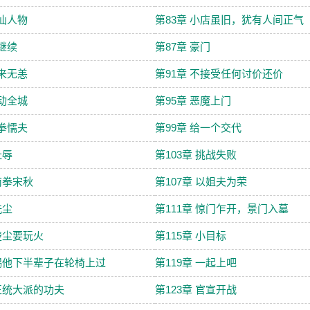
神仙人物
第83章 小店虽旧，犹有人间正气
您继续
第87章 豪门
别来无恙
第91章 不接受任何讨价还价
轰动全城
第95章 恶魔上门
南拳懦夫
第99章 给一个交代
耻辱
第103章 挑战失败
 南拳宋秋
第107章 以姐夫为荣
洗尘
第111章 惊门乍开，景门入墓
 楚尘要玩火
第115章 小目标
 赐他下半辈子在轮椅上过
第119章 一起上吧
 正统大派的功夫
第123章 官宣开战