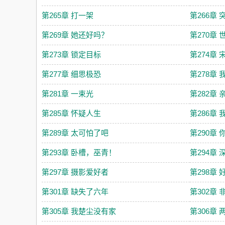
第265章 打一架
第266章
第269章 她还好吗？
第270章 
第273章 锁定目标
第274章
第277章 细思极恐
第278章 
第281章 一束光
第282章
第285章 怀疑人生
第286章
第289章 太可怕了吧
第290章
第293章 卧槽，巫青！
第294章
第297章 摄影爱好者
第298章
第301章 缺失了六年
第302章
第305章 我楚尘没有家
第306章