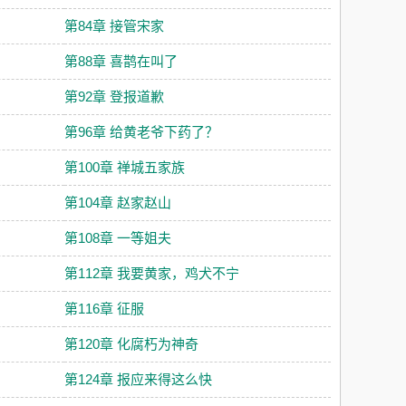
第84章 接管宋家
第88章 喜鹊在叫了
第92章 登报道歉
第96章 给黄老爷下药了？
第100章 禅城五家族
第104章 赵家赵山
第108章 一等姐夫
第112章 我要黄家，鸡犬不宁
第116章 征服
第120章 化腐朽为神奇
第124章 报应来得这么快