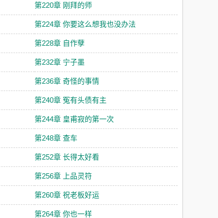
第220章 刚拜的师
第224章 你要这么想我也没办法
第228章 自作孽
第232章 宁子墨
第236章 奇怪的事情
第240章 冤有头债有主
第244章 皇甫寂的第一次
第248章 查车
第252章 长得太好看
第256章 上品灵符
第260章 祝老板好运
第264章 你也一样