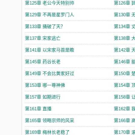
第125章 老公今天特别帅
第126章
第129章 不再是星罗门人
第130章
第133章 捅破了天？
第134章
第137章 宋家逃亡
第138章
第141章 以宋家马首是瞻
第142章
第145章 药谷长老
第146章
第149章 不会比黄家好过
第150章
第153章 哪一尊神佛
第154章
第157章 如期进行
第158章
第161章 直播
第162章
第165章 领略宗师的风采
第166章
第169章 梅林长老稳了
第170章 