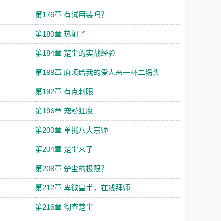
第176章 有试用装吗？
第180章 热闹了
第184章 楚尘的实战经验
第188章 麻烦给我的爱人来一杯二锅头
第192章 有点刺眼
第196章 宠粉狂魔
第200章 单挑八大宗师
第204章 楚尘来了
第208章 楚尘的极限？
第212章 卑微皇甫，在线拜师
第216章 彻查楚尘