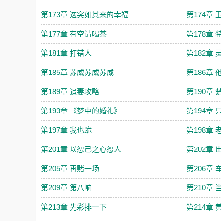
第173章 这突如其来的幸福
第174章 
第177章 有空请喝茶
第178章 
第181章 打错人
第182章
第185章 苏威苏威苏威
第186章
第189章 追妻攻略
第190章
第193章 《梦中的婚礼》
第194章
第197章 我也跪
第198章
第201章 以恕己之心恕人
第202章
第205章 再赌一场
第206章 
第209章 第八响
第210章
第213章 先彩排一下
第214章