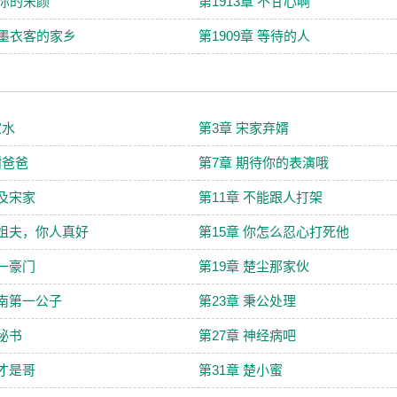
 你的宋颜
第1913章 不甘心啊
章 墨衣客的家乡
第1909章 等待的人
家水
第3章 宋家弃婿
谢爸爸
第7章 期待你的表演哦
祸及宋家
第11章 不能跟人打架
大姐夫，你人真好
第15章 你怎么忍心打死他
第一豪门
第19章 楚尘那家伙
天南第一公子
第23章 秉公处理
男秘书
第27章 神经病吧
你才是哥
第31章 楚小蜜