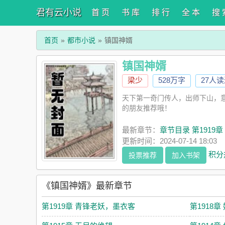
君有云小说
首 页
书 库
排 行
全 本
搜 
首页
都市小说
镇国神婿
镇国神婿
梁少
528万字
27人
天下第一奇门传人，出师下山，
的朋友推荐哦！
最新章节：
章节目录 第1919
更新时间：2024-07-14 18:03
积分
投票推荐
加入书架
《镇国神婿》最新章节
第1919章 青锋老妖，墨衣客
第1918章