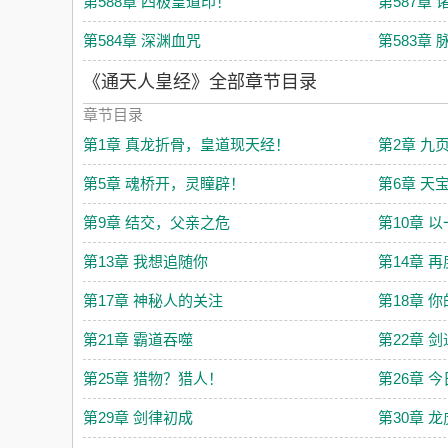
第588章 四极皇道印！
第587章
第584章 深渊血咒
第583章 
《通天人皇经》全部章节目录
章节目录
第1章 真龙折骨，皇道现天经！
第2章 九
第5章 魂桥开，灵瞳辟！
第6章 天
第9章 结交，父亲之危
第10章 
第13章 我想追随你
第14章 
第17章 神秘人的关注
第18章 
第21章 霸道吞噬
第22章 
第25章 猎物？猎人！
第26章 
第29章 剑律初成
第30章 