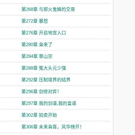
第268章 与邪火鬼蛛的交易
第272章 暴怒
第276章 开启地宫入口
第280章 枭来了
第284章 靠山宗
第288章 冤大头元少强
第292章 压制境界的结界
第296章 剑修对弈！
第297章 我的剑道,我的皇道
第302章 拍卖开始
第306章 未来枭首，风华榜开！