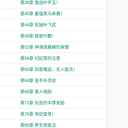
第36章 激战叶怀玉！
第40章 最强黑马来袭！
第44章 狂抽叶飞武
！
第48章 我是叶麟！
第52章 神通境巅峰的保镖
第56章 纪妃萱的注意
第60章 剑若嗜血，无人能活！
第64章 徒手补灵纹
第68章 美人相助
第72章 剑宫的丰厚奖励
第76章 地剑皇体！
第80章 养生修炼法