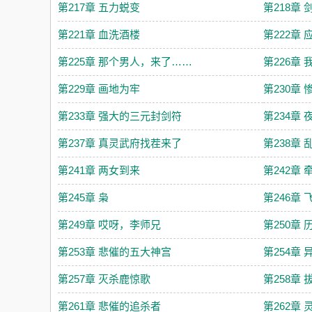
第217章 五力蜕变
第218章
第221章 血洗酒楼
第222章 
第225章 那个男人，来了……
第226章
第229章 画地为牢
第230章
第233章 强大的三元封剑符
第234章
第237章 真灵武府找茬来了
第238章 
第241章 两女到来
第242章
第245章 枭
第246章
第249章 哎呀，李师兄
第250章
第253章 悲催的五大神宫
第254章
第257章 灭杀鹿惊歌
第258章
第261章 悲催的追杀者
第262章