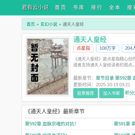
君有云小说
首 页
书 库
排 行
全 本
搜 
首页
玄幻小说
通天人皇经
通天人皇经
点星指
108万字
20
《通天人皇经》是点星指精心创
或者支持通天人皇经读者的观点
最新章节：
章节目录 第592章
更新时间：2025-10-19 03:21
积分
投票推荐
加入书架
《通天人皇经》最新章节
第592章 血脉宗魂的对抗！
第591章 