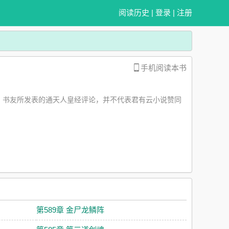
阅读历史
|
登录
|
注册
手机阅读本书
，书友所发表的通天人皇经评论，并不代表君有云小说赞同
第589章 金尸龙鳞阵