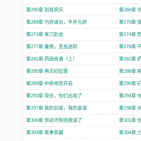
第265章 别有洞天
第266章
第269章 内府道台，半步元府
第270章
第273章 单刀赴会
第274章 
第277章 蜃兽，圣血迷踪
第278章
第281章 药园奇遇（上）
第282章
第285章 再见纪妃萱
第286章
第289章 中央地宫开启
第290章
第293章 现在，你们出局了
第294章
第297章 我的剑道，我的皇道
第298章
第300章 你这坏狗挡我道了
第301章
第303章 黑拳恶霸
第304章