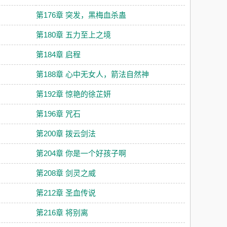
第176章 突发，黑梅血杀蛊
第180章 五力至上之境
第184章 启程
第188章 心中无女人，箭法自然神
第192章 惊艳的徐芷妍
第196章 咒石
第200章 拨云剑法
第204章 你是一个好孩子啊
第208章 剑灵之威
第212章 圣血传说
第216章 将别离