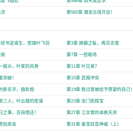
 诸星飞临近
第586章 周天昊反水
脉灵
第582章 潜龙古境开启！
页经书逆道生，怒镇叶飞羽
第3章 换婚之耻，再见念雪
宝阁
第7章 一怒砸场
以一敌众，叶家的风骨
第11章 叶兄弟？
再度突破！
第15章 武阁冲突
你的新名字，独轮炮
第19章 胜过曾被给予厚望的自己
剑退三人，叶云雄的密谋
第23章 龙门街探宝
今日之事，百倍偿还！
第27章 江念雪的卓绝天资
龙虎拍卖会
第31章 鉴宝纹显神威（上）