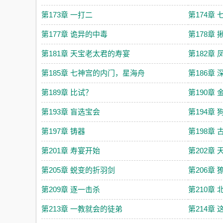
第173章 一打二
第174章
第177章 诡异的中毒
第178章
第181章 天宝老太君的寿宴
第182章
第185章 七神宫的内门，星海舟
第186章
第189章 比试？
第190章
第193章 盲选宝会
第194章
第197章 铸器
第198章
第201章 寿宴开始
第202章
第205章 蜕变的折羽剑
第206章
第209章 逐一击杀
第210章
第213章 一教就会的徒弟
第214章