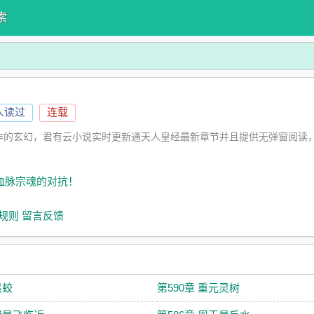
索
4人读过
连载
作的玄幻，君有云小说实时更新通天人皇经最新章节并且提供无弹窗阅读
。
 血脉宗魂的对抗！
规则
留言反馈
黑蛟
第590章 重元灵树