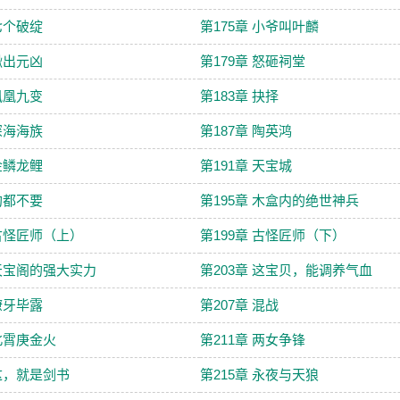
 七个破绽
第175章 小爷叫叶麟
 揪出元凶
第179章 怒砸祠堂
 凤凰九变
第183章 抉择
 深海海族
第187章 陶英鸿
 金鳞龙鲤
第191章 天宝城
 狗都不要
第195章 木盒内的绝世神兵
 古怪匠师（上）
第199章 古怪匠师（下）
 天宝阁的强大实力
第203章 这宝贝，能调养气血
 獠牙毕露
第207章 混战
 北霄庚金火
第211章 两女争锋
 这，就是剑书
第215章 永夜与天狼