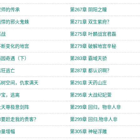
 宗师的传承
第267章 阴阳之瞳
 强悍的邪火鬼蛛
第271章 双生紫府？
怒战
第275章 叶麟战宫君磊
 不断变化的地宫
第279章 破解地宫辛秘
 药园奇遇（下）
第283章 霸域天骄
 疯狂逃亡
第287章 都认识啊？
 石树空间，仇家满天
第291章 天药山庄
 夺宝，逃离
第295章 大战纪妃萱
 大天尊极意剑阵
第299章 回归，物非人非
 你要赶走我的贵客？
第299章 回归,物非人非
 力量增幅
第305章 神秘浮雕