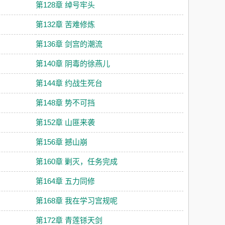
第128章 绰号牢头
第132章 苦难修炼
第136章 剑宫的潮流
第140章 阴毒的徐燕儿
第144章 约战生死台
第148章 势不可挡
第152章 山匪来袭
第156章 撼山崩
第160章 剿灭，任务完成
第164章 五力同修
第168章 我在学习宫规呢
第172章 青莲铩天剑