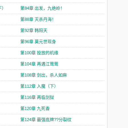
下）
第84章 出发，九绝岭！
第88章 灭杀丹海！
第92章 韩阳天
第96章 莫元世现身
第100章 投放的机缘
第104章 再遇江莺莺
第108章 剑出，杀人如麻
第112章 入魔（下）
第116章 再临剑狱
第120章 九死香
第124章 最强底牌??分裂纹