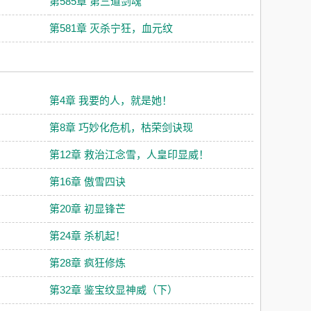
第585章 第三道剑魂
第581章 灭杀宁狂，血元纹
第4章 我要的人，就是她！
第8章 巧妙化危机，枯荣剑诀现
第12章 救治江念雪，人皇印显威！
第16章 傲雪四诀
！
第20章 初显锋芒
第24章 杀机起！
第28章 疯狂修炼
第32章 鉴宝纹显神威（下）