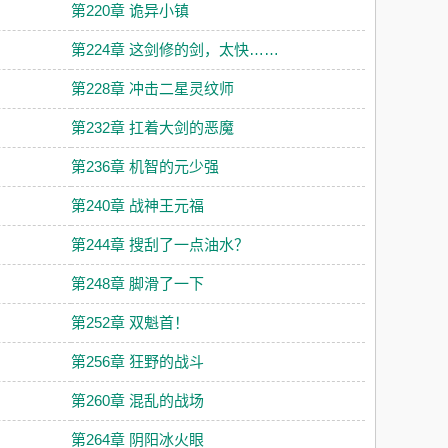
第220章 诡异小镇
第224章 这剑修的剑，太快……
第228章 冲击二星灵纹师
第232章 扛着大剑的恶魔
第236章 机智的元少强
第240章 战神王元福
第244章 搜刮了一点油水？
第248章 脚滑了一下
第252章 双魁首！
第256章 狂野的战斗
第260章 混乱的战场
第264章 阴阳冰火眼