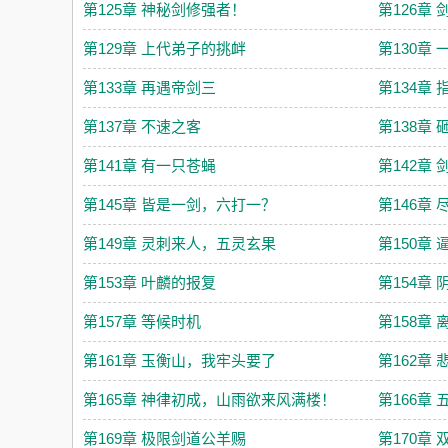
第125章 神秘剑修强者！
第126章
第129章 上代弟子的挑衅
第130章 
第133章 再遇帝剑三
第134章
第137章 不速之客
第138章
第141章 有一只苍蝇
第142章
第145章 皆是一剑，六打一？
第146章
第149章 灵刺来人，五灵玄果
第150章
第153章 叶麟的报复
第154章
第157章 等候时机
第158章 
第161章 玉衡山，我牢头要了
第162章
第165章 神律初成，山雨欲来风满楼！
第166章
第169章 极限剑道公羊赐
第170章