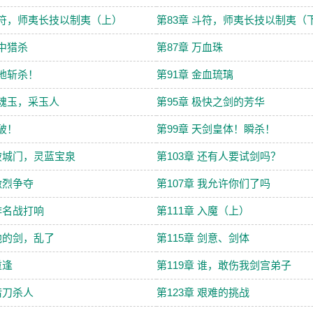
斗符，师夷长技以制夷（上）
第83章 斗符，师夷长技以制夷（
林中猎杀
第87章 万血珠
绝地斩杀！
第91章 金血琉璃
风魂玉，采玉人
第95章 极快之剑的芳华
突破！
第99章 天剑皇体！瞬杀！
 破城门，灵蓝宝泉
第103章 还有人要试剑吗？
 激烈争夺
第107章 我允许你们了吗
 排名战打响
第111章 入魔（上）
 他的剑，乱了
第115章 剑意、剑体
重逢
第119章 谁，敢伤我剑宫弟子
 借刀杀人
第123章 艰难的挑战