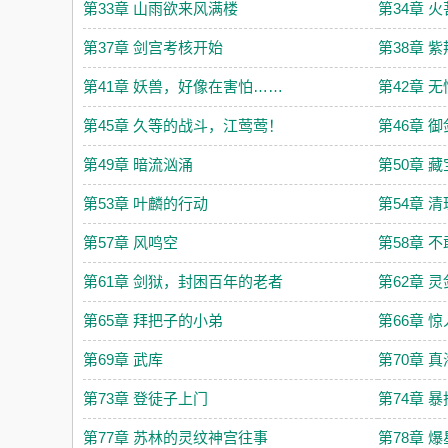
第33章 山雨欲来风满楼
第34章 
第37章 剑宫考核开始
第38章 
第41章 妖兽，好像在害怕……
第42章 
第45章 久等的战斗，江莺莺！
第46章 
第49章 暗流汹涌
第50章 
第53章 叶麟的行动
第54章 
第57章 风鸣空
第58章 
第61章 剑狱，封困百年的老者
第62章 
第65章 拜把子的小弟
第66章 
第69章 武库
第70章 
第73章 登徒子上门
第74章 
第77章 苏林的灵纹神宫往事
第78章 