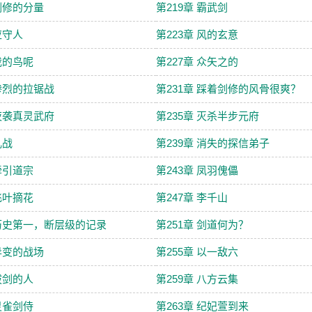
 剑修的分量
第219章 霸武剑
应守人
第223章 风的玄意
 我的鸟呢
第227章 众矢之的
 惨烈的拉锯战
第231章 踩着剑修的风骨很爽？
 夜袭真灵武府
第235章 灭杀半步元府
乱战
第239章 消失的探信弟子
 牵引道宗
第243章 凤羽傀儡
 飞叶摘花
第247章 李千山
 历史第一，断层级的记录
第251章 剑道何为？
 异变的战场
第255章 以一敌六
 拔剑的人
第259章 八方云集
 灵雀剑侍
第263章 纪妃萱到来