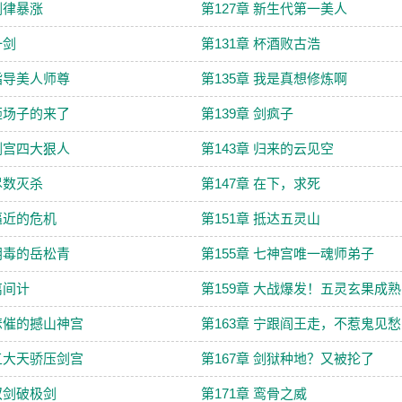
 剑律暴涨
第127章 新生代第一美人
一剑
第131章 杯酒败古浩
 指导美人师尊
第135章 我是真想修炼啊
 砸场子的来了
第139章 剑疯子
 剑宫四大狠人
第143章 归来的云见空
 尽数灭杀
第147章 在下，求死
 逼近的危机
第151章 抵达五灵山
 阴毒的岳松青
第155章 七神宫唯一魂师弟子
离间计
第159章 大战爆发！五灵玄果成熟
 悲催的撼山神宫
第163章 宁跟阎王走，不惹鬼见愁
 五大天骄压剑宫
第167章 剑狱种地？又被抡了
 双剑破极剑
第171章 鸾骨之威