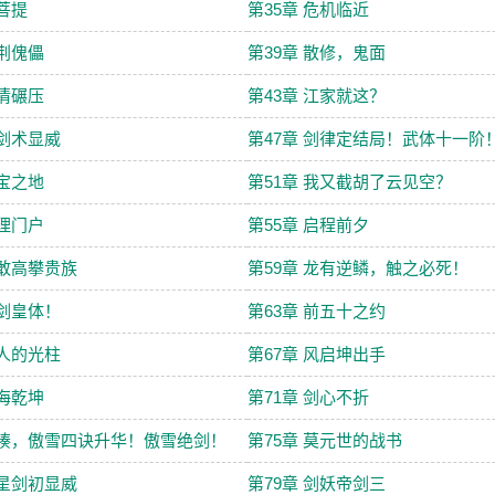
火菩提
第35章 危机临近
紫荆傀儡
第39章 散修，鬼面
无情碾压
第43章 江家就这？
御剑术显威
第47章 剑律定结局！武体十一阶
藏宝之地
第51章 我又截胡了云见空？
清理门户
第55章 启程前夕
不敢高攀贵族
第59章 龙有逆鳞，触之必死！
灵剑皇体！
第63章 前五十之约
惊人的光柱
第67章 风启坤出手
真海乾坤
第71章 剑心不折
暴揍，傲雪四诀升华！傲雪绝剑！
第75章 莫元世的战书
爆星剑初显威
第79章 剑妖帝剑三