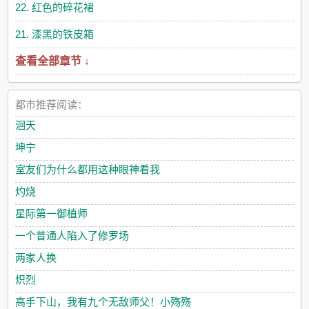
22. 红色的碎花裙
21. 漆黑的铁皮箱
查看全部章节 ↓
都市推荐阅读：
洄天
坤宁
室友们为什么都用这种眼神看我
灼烧
星际第一御植师
一个普通人陷入了修罗场
两家人换
炽烈
高手下山，我有九个无敌师父！小殇殇