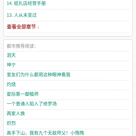
14. 纸扎店经营手册
13. 人从未变过
查看全部章节 ↓
都市推荐阅读：
洄天
坤宁
室友们为什么都用这种眼神看我
灼烧
星际第一御植师
一个普通人陷入了修罗场
两家人换
炽烈
高手下山，我有九个无敌师父！小殇殇