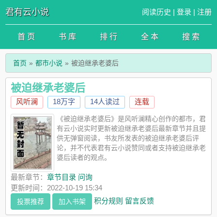
君有云小说
阅读历史
|
登录
|
注册
首 页
书 库
排 行
全 本
搜 索
首页
都市小说
被迫继承老婆后
被迫继承老婆后
风听澜
18万字
14人读过
连载
《被迫继承老婆后》是风听澜精心创作的都市，君
有云小说实时更新被迫继承老婆后最新章节并且提
供无弹窗阅读，书友所发表的被迫继承老婆后评
论，并不代表君有云小说赞同或者支持被迫继承老
婆后读者的观点。
最新章节：
章节目录 问询
更新时间：2022-10-19 15:34
积分规则
留言反馈
投票推荐
加入书架