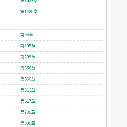
第1527章
第1435章
第94章
第235章
第239章
第356章
第360章
第613章
第617章
第700章
第890章