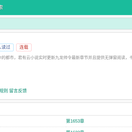
索
0人读过
连载
作的都市，君有云小说实时更新九龙帅令最新章节并且提供无弹窗阅读，
规则
留言反馈
第1653章