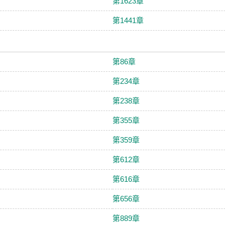
第1623章
第1441章
第86章
第234章
第238章
第355章
第359章
第612章
第616章
第656章
第889章