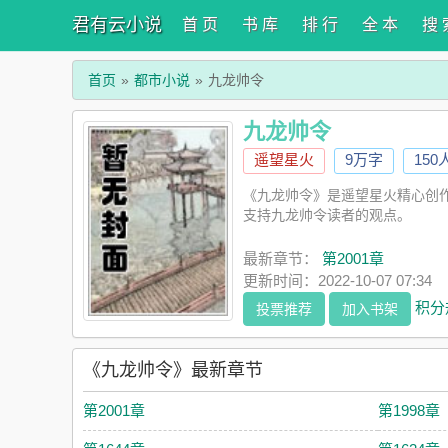
君有云小说
首 页
书 库
排 行
全 本
搜 
首页
都市小说
九龙帅令
九龙帅令
遥望星火
9万字
15
《九龙帅令》是遥望星火精心创
支持九龙帅令读者的观点。
最新章节：
第2001章
更新时间：2022-10-07 07:34
积分
投票推荐
加入书架
《九龙帅令》最新章节
第2001章
第1998章