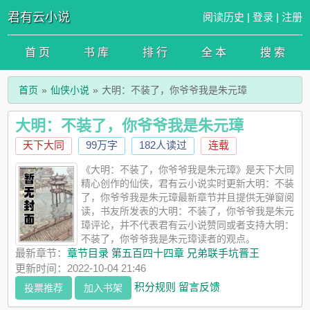
君有云小说
阅读历史
|
登录
|
注册
首 页
书 库
排 行
全 本
搜 索
首页
仙侠小说
大明：不装了，你爷爷我是朱元璋
大明：不装了，你爷爷我是朱元璋
天下大同
99万字
182人读过
连载
《大明：不装了，你爷爷我是朱元璋》是天下大同
精心创作的仙侠，君有云小说实时更新大明：不装
了，你爷爷我是朱元璋最新章节并且提供无弹窗阅
读，书友所发表的大明：不装了，你爷爷我是朱元
璋评论，并不代表君有云小说赞同或者支持大明：
不装了，你爷爷我是朱元璋读者的观点。
最新章节：
章节目录 第五百四十四章 兄弟联手坑晋王
更新时间：2022-10-04 21:46
积分规则
留言反馈
投票推荐
加入书架