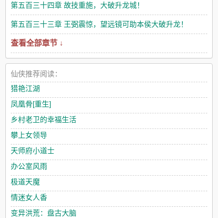
第五百三十四章 故技重施，大破升龙城！
第五百三十三章 王弼震惊，望远镜可助本侯大破升龙！
查看全部章节 ↓
仙侠推荐阅读：
猎艳江湖
凤凰骨[重生]
乡村老卫的幸福生活
攀上女领导
天师府小道士
办公室风雨
极道天魔
情迷女人香
变异洪荒：盘古大脑