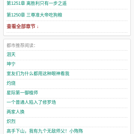
第1251章 离胜利只有一步之遥
第1250章 三尊准大帝吃狗粮
查看全部章节 ↓
都市推荐阅读：
洄天
坤宁
室友们为什么都用这种眼神看我
灼烧
星际第一御植师
一个普通人陷入了修罗场
两家人换
炽烈
高手下山，我有九个无敌师父！小殇殇