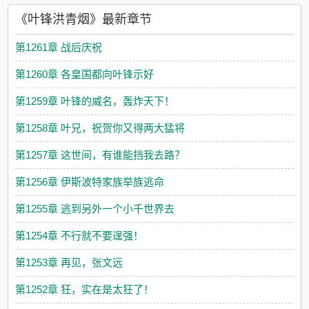
《叶锋洪青烟》最新章节
第1261章 战后庆祝
第1260章 各皇国都向叶锋示好
第1259章 叶锋的威名，轰炸天下！
第1258章 叶兄，祝贺你又得两大猛将
第1257章 这世间，有谁能挡我去路？
第1256章 伊斯波特家族举族逃命
第1255章 逃到另外一个小千世界去
第1254章 不行就不要逞强！
第1253章 再见，张文远
第1252章 狂，实在是太狂了！