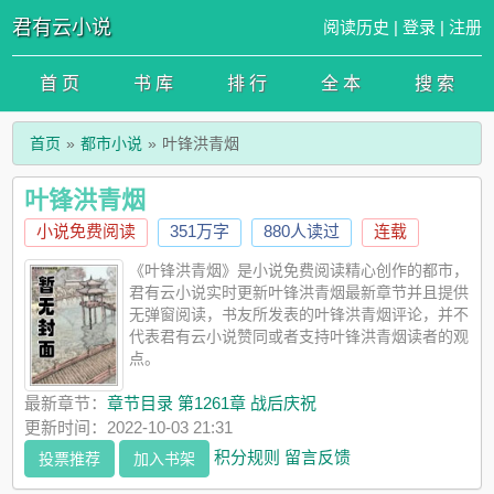
君有云小说
阅读历史
|
登录
|
注册
首 页
书 库
排 行
全 本
搜 索
首页
都市小说
叶锋洪青烟
叶锋洪青烟
小说免费阅读
351万字
880人读过
连载
《叶锋洪青烟》是小说免费阅读精心创作的都市，
君有云小说实时更新叶锋洪青烟最新章节并且提供
无弹窗阅读，书友所发表的叶锋洪青烟评论，并不
代表君有云小说赞同或者支持叶锋洪青烟读者的观
点。
最新章节：
章节目录 第1261章 战后庆祝
更新时间：2022-10-03 21:31
积分规则
留言反馈
投票推荐
加入书架