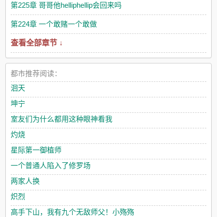
第225章 哥哥他helliphellip会回来吗
第224章 一个敢赌一个敢做
查看全部章节 ↓
都市推荐阅读：
洄天
坤宁
室友们为什么都用这种眼神看我
灼烧
星际第一御植师
一个普通人陷入了修罗场
两家人换
炽烈
高手下山，我有九个无敌师父！小殇殇