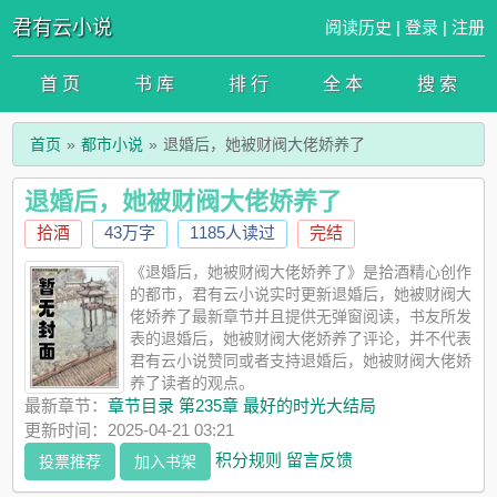
君有云小说
阅读历史
|
登录
|
注册
首 页
书 库
排 行
全 本
搜 索
首页
都市小说
退婚后，她被财阀大佬娇养了
退婚后，她被财阀大佬娇养了
拾酒
43万字
1185人读过
完结
《退婚后，她被财阀大佬娇养了》是拾酒精心创作
的都市，君有云小说实时更新退婚后，她被财阀大
佬娇养了最新章节并且提供无弹窗阅读，书友所发
表的退婚后，她被财阀大佬娇养了评论，并不代表
君有云小说赞同或者支持退婚后，她被财阀大佬娇
养了读者的观点。
最新章节：
章节目录 第235章 最好的时光大结局
更新时间：2025-04-21 03:21
积分规则
留言反馈
投票推荐
加入书架