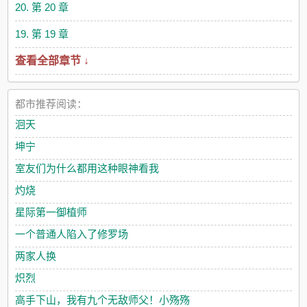
20. 第 20 章
19. 第 19 章
查看全部章节 ↓
都市推荐阅读：
洄天
坤宁
室友们为什么都用这种眼神看我
灼烧
星际第一御植师
一个普通人陷入了修罗场
两家人换
炽烈
高手下山，我有九个无敌师父！小殇殇