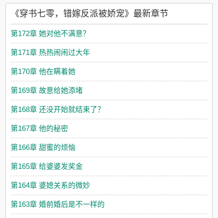
《穿书七零，错嫁反派被娇宠》最新章节
第172章 她对他不满意？
第171章 热热闹闹过大年
第170章 他在瞒着她
第169章 故意给她添堵
第168章 还没开始就结束了？
第167章 他的秘密
第166章 甜蜜的烦恼
第165章 给婆婆发奖金
第164章 婆媳关系的微妙
第163章 婚前婚后是不一样的