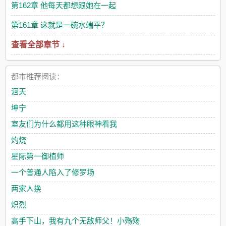
第162章 他每天都想跟她在一起
第161章 这就是一碗水端平？
查看全部章节 ↓
都市推荐阅读：
洄天
坤宁
室友们为什么都用这种眼神看我
灼烧
星际第一御植师
一个普通人陷入了修罗场
两家人换
炽烈
高手下山，我有九个无敌师父！小殇殇