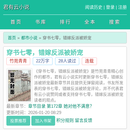
君有云小说
阅读历史
|
登录
|
注册
首 页
书 库
排 行
全 本
搜 索
首页
都市小说
穿书七零，错嫁反派被娇宠
穿书七零，错嫁反派被娇宠
竹苑青青
22万字
28人读过
连载
《穿书七零，错嫁反派被娇宠》是竹苑青青精心创
作的都市，君有云小说实时更新穿书七零，错嫁反
派被娇宠最新章节并且提供无弹窗阅读，书友所发
表的穿书七零，错嫁反派被娇宠评论，并不代表君
有云小说赞同或者支持穿书七零，错嫁反派被娇宠
读者的观点。
最新章节：
章节目录 第172章 她对他不满意？
更新时间：2026-01-20 08:29
积分规则
留言反馈
投票推荐
加入书架