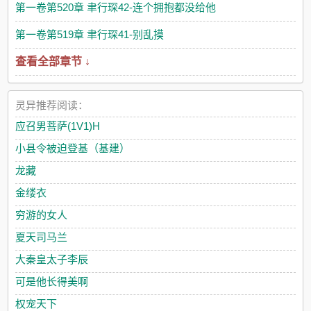
第一卷第520章 聿行琛42-连个拥抱都没给他
第一卷第519章 聿行琛41-别乱摸
查看全部章节 ↓
灵异推荐阅读：
应召男菩萨(1V1)H
小县令被迫登基（基建）
龙藏
金缕衣
穷游的女人
夏天司马兰
大秦皇太子李辰
可是他长得美啊
权宠天下