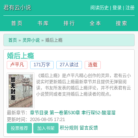
君有云小说
阅读历史
|
登录
|
注册
首 页
书 库
排 行
全 本
搜 索
首页
灵异小说
婚后上瘾
婚后上瘾
卢平凡
171万字
27人读过
连载
《婚后上瘾》是卢平凡精心创作的灵异，君有云小
说实时更新婚后上瘾最新章节并且提供无弹窗阅
读，书友所发表的婚后上瘾评论，并不代表君有云
小说赞同或者支持婚后上瘾读者的观点。
最新章节：
章节目录 第一卷第530章 聿行琛52-酸溜溜
更新时间：2026-08-05 17:21
积分规则
留言反馈
投票推荐
加入书架