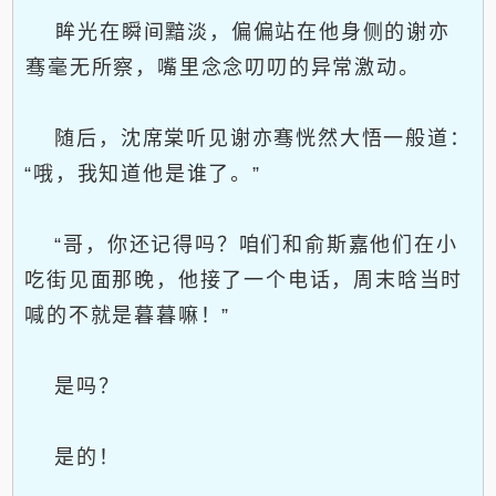
眸光在瞬间黯淡，偏偏站在他身侧的谢亦
骞毫无所察，嘴里念念叨叨的异常激动。
随后，沈席棠听见谢亦骞恍然大悟一般道：
“哦，我知道他是谁了。”
“哥，你还记得吗？咱们和俞斯嘉他们在小
吃街见面那晚，他接了一个电话，周末晗当时
喊的不就是暮暮嘛！”
是吗？
是的！