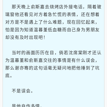
那天晚上俞斯嘉去烧烤店外接电话，隔着玻
璃窗他还看见对方着急忙慌的表情，还在想着
对方是不是遇上了什么难题，现在回忆起来，
怕是因为知道温暮堇低血糖而自己身为男朋友
却没有及时出现吧！
当时的画面历历在目，倘若沈席棠刚才还认
为温暮堇和俞斯嘉交往的事情是有什么误会，
那么谢亦骞的这句话毫无疑问地把他捶到了坑
底。
不是误会。
是他自作多情。