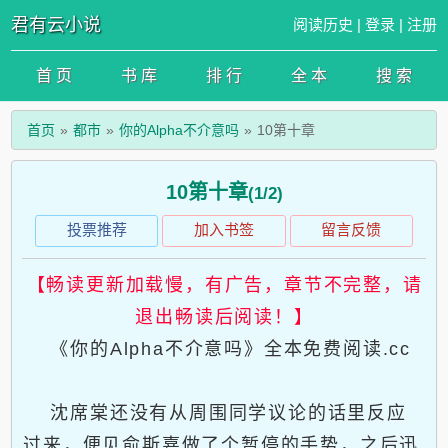
君有云小说
阅读历史
|
登录
|
注册
首 页
书 库
排 行
全 本
搜 索
首页
都市
你的Alpha不介意吗
10第十章
10第十章
(1/2)
投票推荐
加入书签
留言反馈
【畅读更新加载慢，有广告，章节不完整，请
退出畅读后阅读！】
《你的Alpha不介意吗》全本免费阅读.cc
沈席棠还没有从周围同学议论的话里反应
过来，便见俞斯嘉做了个暂停的手势，之后迅