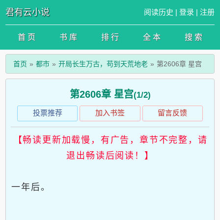
君有云小说
阅读历史
|
登录
|
注册
首 页
书 库
排 行
全 本
搜 索
首页
都市
开局长生万古，苟到天荒地老
第2606章 星宫
第2606章 星宫
(1/2)
投票推荐
加入书签
留言反馈
【畅读更新加载慢，有广告，章节不完整，请
退出畅读后阅读！】
一年后。