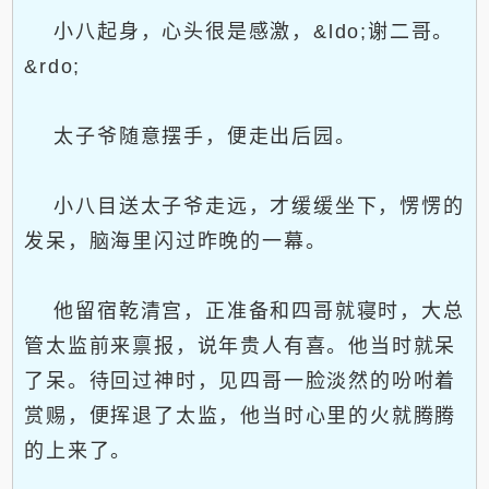
小八起身，心头很是感激，&ldo;谢二哥。
&rdo;
太子爷随意摆手，便走出后园。
小八目送太子爷走远，才缓缓坐下，愣愣的
发呆，脑海里闪过昨晚的一幕。
他留宿乾清宫，正准备和四哥就寝时，大总
管太监前来禀报，说年贵人有喜。他当时就呆
了呆。待回过神时，见四哥一脸淡然的吩咐着
赏赐，便挥退了太监，他当时心里的火就腾腾
的上来了。