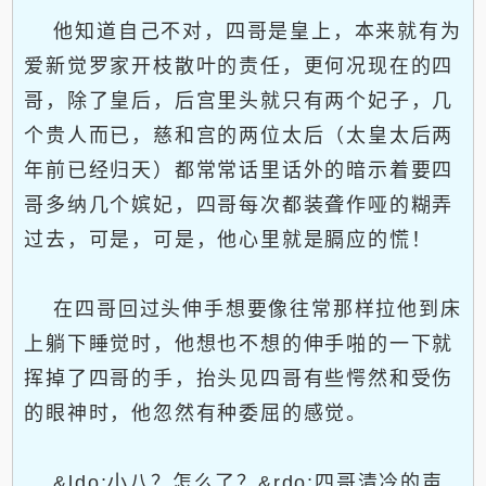
他知道自己不对，四哥是皇上，本来就有为
爱新觉罗家开枝散叶的责任，更何况现在的四
哥，除了皇后，后宫里头就只有两个妃子，几
个贵人而已，慈和宫的两位太后（太皇太后两
年前已经归天）都常常话里话外的暗示着要四
哥多纳几个嫔妃，四哥每次都装聋作哑的糊弄
过去，可是，可是，他心里就是膈应的慌！
在四哥回过头伸手想要像往常那样拉他到床
上躺下睡觉时，他想也不想的伸手啪的一下就
挥掉了四哥的手，抬头见四哥有些愕然和受伤
的眼神时，他忽然有种委屈的感觉。
&ldo;小八？怎么了？&rdo;四哥清冷的声