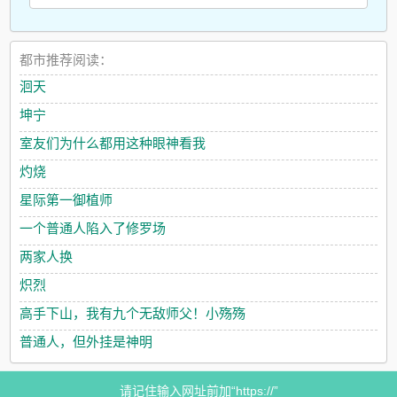
都市推荐阅读：
洄天
坤宁
室友们为什么都用这种眼神看我
灼烧
星际第一御植师
一个普通人陷入了修罗场
两家人换
炽烈
高手下山，我有九个无敌师父！小殇殇
普通人，但外挂是神明
请记住输入网址前加“https://”