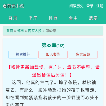
君有云小说
阅读历史
|
登录
|
注册
首 页
书 库
排 行
全 本
搜 索
首页
都市
两家人换
第82章
第82章
(1/2)
投票推荐
加入书签
留言反馈
【畅读更新加载慢，有广告，章节不完整，请
退出畅读后阅读！】
这回，他真的生气了。摔了茶碗，就拂袖
离去。有那么一股冲动想把她的孩子也带走，
却在看到她紧紧抱着孩子的一脸倔强而心头不
忍的离开。