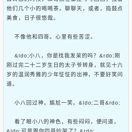
他们几个小的喝喝茶，聊聊天，或者，捣鼓点
美食，日子很悠哉。
不像他和四哥。心里有些苦涩。
&ldo;小八，你是找我发呆的吗？&rdo;刚
刚过完二十二岁生日的太子爷转身，就见十六
岁的温润秀雅的少年怔怔的出神，不要好笑问
道。
小八回过神，尴尬一笑，&ldo;二哥&rdo;
看了眼小八的神色，有些闷闷，便问道，
&ldo;可是跟你四哥吵架了？&rdo;