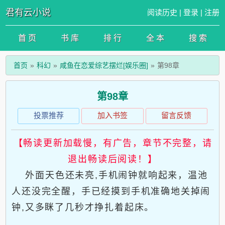
君有云小说
阅读历史
|
登录
|
注册
首 页
书 库
排 行
全 本
搜 索
首页
科幻
咸鱼在恋爱综艺摆烂[娱乐圈]
第98章
第98章
投票推荐
加入书签
留言反馈
【畅读更新加载慢，有广告，章节不完整，请
退出畅读后阅读！】
外面天色还未亮,手机闹钟就响起来，温池
人还没完全醒，手已经摸到手机准确地关掉闹
钟,又多眯了几秒才挣扎着起床。