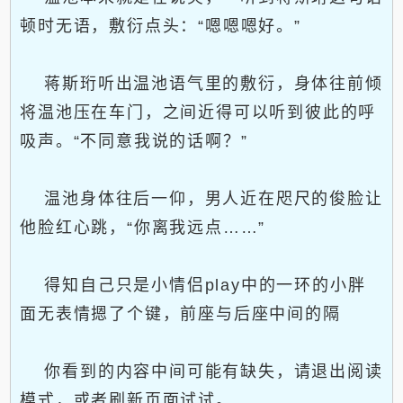
顿时无语，敷衍点头：“嗯嗯嗯好。”
蒋斯珩听出温池语气里的敷衍，身体往前倾
将温池压在车门，之间近得可以听到彼此的呼
吸声。“不同意我说的话啊？”
温池身体往后一仰，男人近在咫尺的俊脸让
他脸红心跳，“你离我远点……”
得知自己只是小情侣play中的一环的小胖
面无表情摁了个键，前座与后座中间的隔
你看到的内容中间可能有缺失，请退出阅读
模式，或者刷新页面试试。