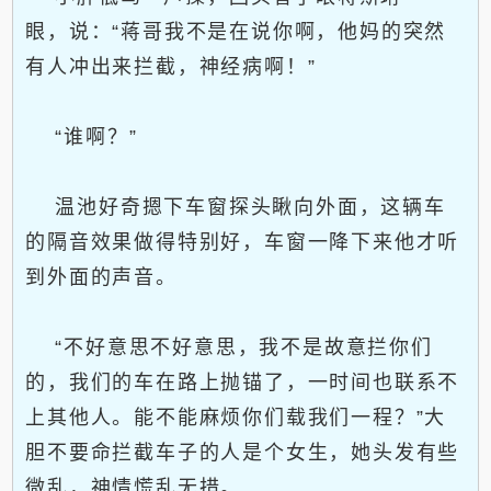
眼，说：“蒋哥我不是在说你啊，他妈的突然
有人冲出来拦截，神经病啊！”
“谁啊？”
温池好奇摁下车窗探头瞅向外面，这辆车
的隔音效果做得特别好，车窗一降下来他才听
到外面的声音。
“不好意思不好意思，我不是故意拦你们
的，我们的车在路上抛锚了，一时间也联系不
上其他人。能不能麻烦你们载我们一程？”大
胆不要命拦截车子的人是个女生，她头发有些
微乱，神情慌乱无措。