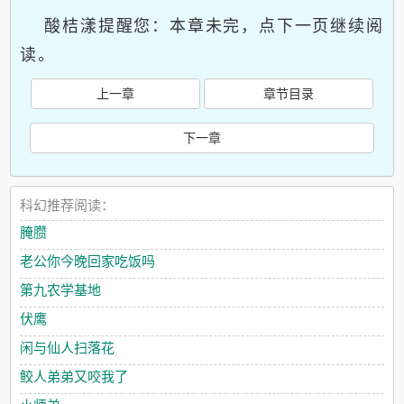
酸桔漾提醒您：本章未完，点下一页继续阅
读。
上一章
章节目录
下一章
科幻推荐阅读：
腌臜
老公你今晚回家吃饭吗
第九农学基地
伏鹰
闲与仙人扫落花
鲛人弟弟又咬我了