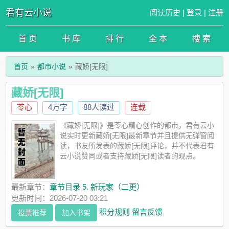
君有云小说
阅读历史
|
登录
|
注册
首 页
书 库
排 行
全 本
搜 索
首页
都市小说
藏娇[无限]
藏娇[无限]
苓心
4万字
88人读过
连载
《藏娇[无限]》是苓心精心创作的都市，君有云小
说实时更新藏娇[无限]最新章节并且提供无弹窗阅
读，书友所发表的藏娇[无限]评论，并不代表君有
云小说赞同或者支持藏娇[无限]读者的观点。
最新章节：
章节目录 5. 新玩家（二更）
更新时间：2026-07-20 03:21
积分规则
留言反馈
投票推荐
加入书架